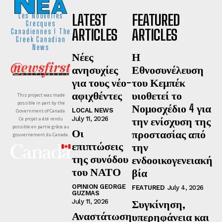
LATEST
FEATURED
Les Nouvelles
Grecques
ARTICLES
ARTICLES
Canadiennes I The
Greek Canadian
News
Νέες
Η
ανησυχίες
Εθνοσυνέλευση
για τους νέο-
του Κεμπέκ
αφιχθέντες
υιοθετεί το
This project was made
possible in part by the
Νομοσχέδιο 4 για
LOCAL NEWS
Government of Canada.
την ενίσχυση της
July 11, 2026
Ce projet a été rendu
possible en partie grâce au
Οι
προστασίας από
gouvernement du Canada.
επιπτώσεις
την
της συνόδου
ενδοοικογενειακή
του ΝΑΤΟ
βία
OPINION GEORGE
FEATURED
July 4, 2026
GUZMAS
Συγκίνηση,
July 11, 2026
Αναστάτωση
υπερηφάνεια και