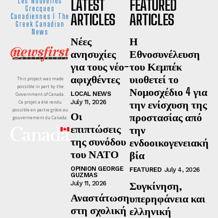
LATEST
FEATURED
Les Nouvelles
Grecques
ARTICLES
ARTICLES
Canadiennes I The
Greek Canadian
News
Νέες
Η
ανησυχίες
Εθνοσυνέλευση
για τους νέο-
του Κεμπέκ
αφιχθέντες
υιοθετεί το
This project was made
possible in part by the
Νομοσχέδιο 4 για
LOCAL NEWS
Government of Canada.
την ενίσχυση της
July 11, 2026
Ce projet a été rendu
possible en partie grâce au
Οι
προστασίας από
gouvernement du Canada.
επιπτώσεις
την
της συνόδου
ενδοοικογενειακή
του ΝΑΤΟ
βία
OPINION GEORGE
FEATURED
July 4, 2026
GUZMAS
Συγκίνηση,
July 11, 2026
Αναστάτωση
υπερηφάνεια και
στη σχολική
ελληνική