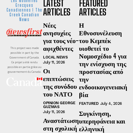
LATEST
FEATURED
Les Nouvelles
Grecques
ARTICLES
ARTICLES
Canadiennes I The
Greek Canadian
News
Νέες
Η
ανησυχίες
Εθνοσυνέλευση
για τους νέο-
του Κεμπέκ
αφιχθέντες
υιοθετεί το
This project was made
possible in part by the
Νομοσχέδιο 4 για
LOCAL NEWS
Government of Canada.
την ενίσχυση της
July 11, 2026
Ce projet a été rendu
possible en partie grâce au
Οι
προστασίας από
gouvernement du Canada.
επιπτώσεις
την
της συνόδου
ενδοοικογενειακή
του ΝΑΤΟ
βία
OPINION GEORGE
FEATURED
July 4, 2026
GUZMAS
Συγκίνηση,
July 11, 2026
Αναστάτωση
υπερηφάνεια και
στη σχολική
ελληνική