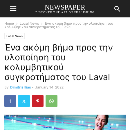
NEWSPAPER
DISCOVER THE ART OF PUBLISHING
Home
Local News
Ένα ακόμη βήμα προς την υλοποίηση του
κολυμβητικού συγκροτήματος του Laval
Local News
Ένα ακόμη βήμα προς την
υλοποίηση του
κολυμβητικού
συγκροτήματος του Laval
By
Dimitris Ilias
-
January 14, 2022