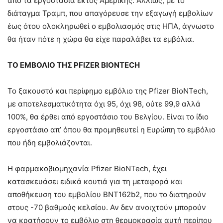
από τα εργοστάσια εκτός Αμερικής. Αλλιώς, με το
διάταγμα Τραμπ, που απαγόρευσε την εξαγωγή εμβολίων
έως ότου ολοκληρωθεί ο εμβολιασμός στις ΗΠΑ, άγνωστο
θα ήταν πότε η χώρα θα είχε παραλάβει τα εμβόλια.
ΤΟ ΕΜΒΟΛΙΟ ΤΗΣ PFIZER BIONTECH
Το ξακουστό και περίφημο εμβόλιο της Pfizer BioNTech,
με αποτελεσματικότητα όχι 95, όχι 98, ούτε 99,9 αλλά
100%, θα έρθει από εργοστάσιο του Βελγίου. Είναι το ίδιο
εργοστάσιο απ’ όπου θα προμηθευτεί η Ευρώπη το εμβόλιο
που ήδη εμβολιάζονται.
Η φαρμακοβιομηχανία Pfizer BioNTech, έχει
κατασκευάσει ειδικά κουτιά για τη μεταφορά και
αποθήκευση του εμβολίου BNT162b2, που το διατηρούν
στους -70 βαθμούς κελσίου. Αν δεν ανοιχτούν μπορούν
να κρατήσουν το εμβόλιο στη θερμοκρασία αυτή περίπου