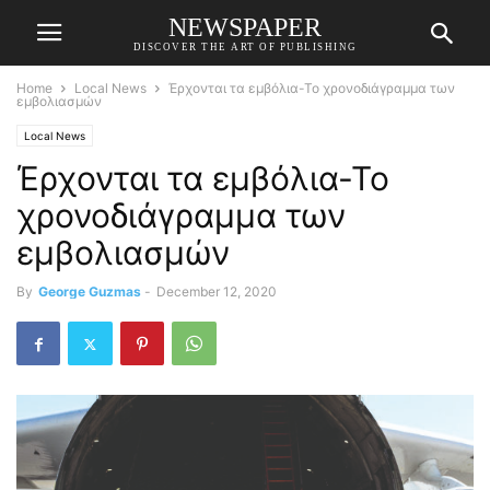
NEWSPAPER
DISCOVER THE ART OF PUBLISHING
Home
Local News
Έρχονται τα εμβόλια-Το χρονοδιάγραμμα των
εμβολιασμών
Local News
Έρχονται τα εμβόλια-Το
χρονοδιάγραμμα των
εμβολιασμών
By
George Guzmas
-
December 12, 2020