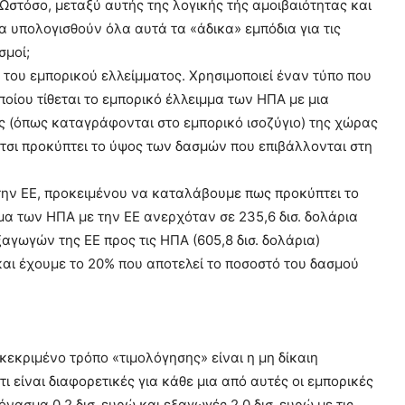
 Ωστόσο, μεταξύ αυτής της λογικής τής αμοιβαιότητας και
 υπολογισθούν όλα αυτά τα «άδικα» εμπόδια για τις
σμοί;
 του εμπορικού ελλείμματος. Χρησιμοποιεί έναν τύπο που
οίου τίθεται το εμπορικό έλλειμμα των ΗΠΑ με μια
ς (όπως καταγράφονται στο εμπορικό ισοζύγιο) της χώρας
 έτσι προκύπτει το ύψος των δασμών που επιβάλλονται στη
την ΕΕ, προκειμένου να καταλάβουμε πως προκύπτει το
μα των ΗΠΑ με την ΕΕ ανερχόταν σε 235,6 δισ. δολάρια
ξαγωγών της ΕΕ προς τις ΗΠΑ (605,8 δισ. δολάρια)
 και έχουμε το 20% που αποτελεί το ποσοστό του δασμού
εκριμένο τρόπο «τιμολόγησης» είναι η μη δίκαιη
είναι διαφορετικές για κάθε μια από αυτές οι εμπορικές
ασμα 0,2 δισ. ευρώ και εξαγωγές 2,0 δισ. ευρώ με τις