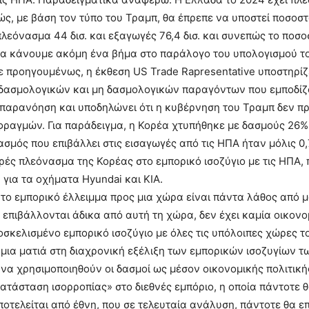
ς, με βάση τον τύπο του Τραμπ, θα έπρεπε να υποστεί ποσοστό
 πλεόνασμα 44 δισ. και εξαγωγές 76,4 δισ. και συνεπώς το πο
 κάνουμε ακόμη ένα βήμα στο παράλογο του υπολογισμού του
 προηγουμένως, η έκθεση US Trade Rapresentative υποστηρίζε
ασμολογικών και μη δασμολογικών παραγόντων που εμποδίζου
παρανόηση και υποδηλώνει ότι η κυβέρνηση του Τραμπ δεν π
ραγμών. Για παράδειγμα, η Κορέα χτυπήθηκε με δασμούς 26%,
ασμός που επιβάλλει στις εισαγωγές από τις ΗΠΑ ήταν μόλις 0
ρές πλεόνασμα της Κορέας στο εμπορικό ισοζύγιο με τις ΗΠΑ,
για τα οχήματα Hyundai και KIA.
 το εμπορικό έλλειμμα προς μια χώρα είναι πάντα λάθος από μ
 επιβάλλονται άδικα από αυτή τη χώρα, δεν έχει καμία οικονο
οσκελισμένο εμπορικό ισοζύγιο με όλες τις υπόλοιπες χώρες τ
ς μια ματιά στη διαχρονική εξέλιξη των εμπορικών ισοζυγίων 
ό να χρησιμοποιηθούν οι δασμοί ως μέσον οικονομικής πολιτική
ατάσταση ισορροπίας» στο διεθνές εμπόριο, η οποία πάντοτε θα
οτελείται από έθνη, που σε τελευταία ανάλυση, πάντοτε θα επ