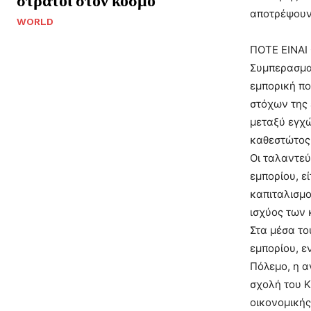
αποτρέψουν 
WORLD
ΠΟΤΕ ΕΙΝΑΙ
Συμπερασματ
εμπορική πο
στόχων της 
μεταξύ εγχώ
καθεστώτος 
Οι ταλαντεύ
εμπορίου, ε
καπιταλισμο
ισχύος των 
Στα μέσα το
εμπορίου, ε
Πόλεμο, η α
σχολή του Κ
οικονομικής