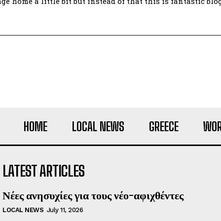
e home a little bit but instead of that this is fantastic blo
HOME
LOCAL NEWS
GREECE
WOR
LATEST ARTICLES
Νέες ανησυχίες για τους νέο-αφιχθέντες
LOCAL NEWS
July 11, 2026