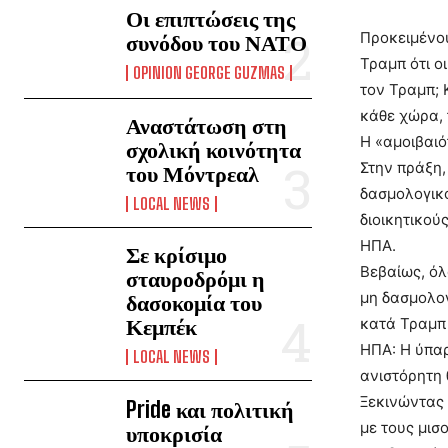
Οι επιπτώσεις της
Προκειμένου
συνόδου του ΝΑΤΟ
Τραμπ ότι ο
OPINION GEORGE GUZMAS
τον Τραμπ; 
κάθε χώρα, 
Αναστάτωση στη
Η «αμοιβαιό
σχολική κοινότητα
Στην πράξη,
του Μόντρεαλ
δασμολογικο
LOCAL NEWS
διοικητικού
ΗΠΑ.
Σε κρίσιμο
Βεβαίως, όλ
σταυροδρόμι η
μη δασμολογ
δασοκομία του
Κεμπέκ
κατά Τραμπ 
ΗΠΑ: Η ύπαρ
LOCAL NEWS
ανιστόρητη 
Ξεκινώντας 
Pride και πολιτική
με τους μισ
υποκρισία