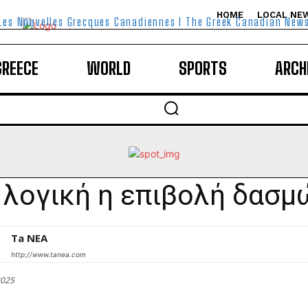
HOME
LOCAL NE
Les Nouvelles Grecques Canadiennes I The Greek Canadian New
GREECE
WORLD
SPORTS
ARCH
 λογική η επιβολή δασμ
Ta NEA
http://www.tanea.com
2025