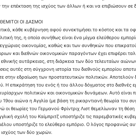
την επέκταση της ισχύος των άλλων ή και να επιβιώσουν σε 
 ΘΕΜΙΤΟΙ ΟΙ ΔΑΣΜΟΙ
ικά, κάθε κυβέρνηση αφού συνεκτιμήσει το κόστος και τα ο
λιτική της, η οποία συνήθως είναι ένα μίγμα ελεύθερου εμπορ
εγχώριας οικονομίας, καθώς και των συνθηκών που επικρατο
ριων και διεθνών οικονομικών παραγόντων έχει επιφέρει ταλ
εθνικής αυτάρκειας, στη διάρκεια των δύο τελευταίων αιώνω
σεις αυτές στη σύγχρονη ιστορία του διεθνούς εμπορίου αποτ
ίτε στην εδραίωση των προστατευτικών πολιτικών. Αποτελούν 
ύ. Η επικράτηση του ενός ή του άλλου δόγματος στο διεθνές ε
κυρίαρχων πολιτικών και οικονομικών δυνάμεων. Αυτό είναι 
υ 19ου αιώνα η Αγγλία (με βάση τη ρικαρντιανή θεωρία του σ
νώ οι θεωρίες του Γερμανού Φρίντριχ Λιστ θεμελίωναν τη θέση
γγλική σχολή του Καίμπριτζ υποστήριζε τις παρεμβατικές κυβερ
ιέλου υποστήριζε το ελεύθερο εμπόριο. Ο λόγος προφανώς αυτ
 ισχύος των δύο χωρών.