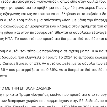
σχεδόν μεγαλόψυχος, «ευγενικός», όπως είπε στην ομιλία του.
ής της, προκύπτει το πρόβλημα που έχω ήδη αναφέρει: Πώς να
ς εξαγωγές και ως εκ τούτου να επιβληθούν οι «αμοιβαίοι» δα
α αυτό ο Τραμπ δίνει μια απίστευτη λύση, με βάση την ύπαρξη
ως ακολούθως: Δημιουργείται ένα κλάσμα στον αριθμητή του οπ
η χώρα και στον παρονομαστή τίθενται οι συνολικές εξαγωγέ
τις ΗΠΑ. Το ποσοστό που προκύπτει διαιρείται διά του δύο και
υμε αυτόν τον τύπο ως παράδειγμα σε σχέση με τις ΗΠΑ και 
 δασμούς που εξήγγειλε ο Τραμπ: Το 2024 το εμπορικό έλλειμ
ου Census Bureau of US). Αν αυτό διαιρεθεί με το σύνολο των ε
,39 – που μεταφράζεται σε 0,39%. Αυτό διαιρείται διά του δύο
εται.
ΓΟ ΜΕ ΤΗΝ ΕΠΙΒΟΛΗ ΔΑΣΜΩΝ
 της κατά Τραμπ «λογικής», εκείνο που προκύπτει από το συγκ
των διαφόρων χωρών που συμμετέχουν στην ΕΕ, δεδομένου ότι 
τις ΗΠΑ. Παραδειγματικά αναφέρω: Η Ελλάδα το 2024 έχει πλεόν