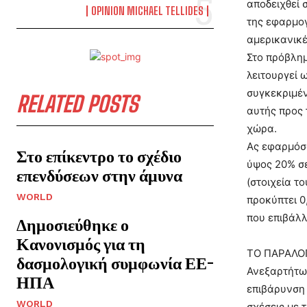
αποδειχθεί 
OPINION MICHAEL TELLIDES
της εφαρμογ
αμερικανικέ
Στο πρόβλημ
λειτουργεί 
συγκεκριμέν
RELATED POSTS
αυτής προς 
χώρα.
Ας εφαρμόσο
Στο επίκεντρο το σχέδιο
ύψος 20% σε
επενδύσεων στην άμυνα
(στοιχεία τ
WORLD
προκύπτει 0
που επιβάλλ
Δημοσιεύθηκε ο
Κανονισμός για τη
ΤΟ ΠΑΡΑΛΟ
δασμολογική συμφωνία ΕΕ-
Ανεξαρτήτως
ΗΠΑ
επιβάρυνση 
WORLD
σχέσεις με 