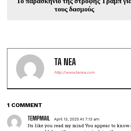
Το παρασκήνιο της στροφής Τραμπ γι
τους δασμούς
TA NEA
http://www.tanea.com
1 COMMENT
TEMPMAIL
April 13, 2025 At 7:13 am
Its like you read my mind You appear to know a