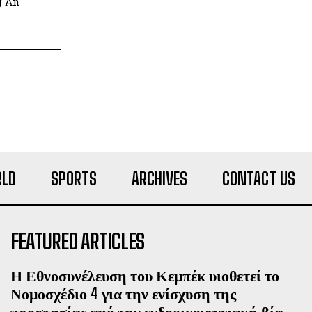
g An
LD
SPORTS
ARCHIVES
CONTACT US
FEATURED ARTICLES
Η Εθνοσυνέλευση του Κεμπέκ υιοθετεί το
Νομοσχέδιο 4 για την ενίσχυση της
προστασίας από την ενδοοικογενειακή βία