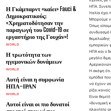
ΗΠΑ. Συνεπώ
Η Γκάμπαρντ «καίει» Fauci &
Ιταλία έχει
Δημοκρατικούς:
Μπορούμε να
«Χρηματοδότησαν την
Όπως είπαμε
παραγωγή του Covid-19 σε
συνδυασμό δ
εργαστήριο της Γουχάν»!
θεμελιώδης 
WORLD
εμπορικών φ
ΗΠΑ και ο δ
Η τρωτότητα των
μεγάλο διμε
ηγεμονικών δυνάμεων
Αμερικανών 
WORLD
Η σκέψη ότι
εμπόδια που
Αυτή είναι η συμφωνία
να έχουν ισ
ΗΠΑ–ΙΡΑΝ
ρίξει κανεί
WORLD
Είναι θεμιτ
Αυτοί είναι οι πιο δυνατοί
«δυναμική κ
πλανήτης απ
στρατοί στον κόσμο