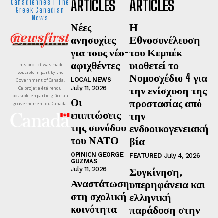
ARTICLES
ARTICLES
Canadiennes I The
Greek Canadian
News
Νέες
Η
ανησυχίες
Εθνοσυνέλευση
για τους νέο-
του Κεμπέκ
αφιχθέντες
υιοθετεί το
This project was made
possible in part by the
Νομοσχέδιο 4 για
LOCAL NEWS
Government of Canada.
την ενίσχυση της
July 11, 2026
Ce projet a été rendu
possible en partie grâce au
Οι
προστασίας από
gouvernement du Canada.
επιπτώσεις
την
της συνόδου
ενδοοικογενειακή
του ΝΑΤΟ
βία
OPINION GEORGE
FEATURED
July 4, 2026
GUZMAS
Συγκίνηση,
July 11, 2026
Αναστάτωση
υπερηφάνεια και
στη σχολική
ελληνική
κοινότητα
παράδοση στην