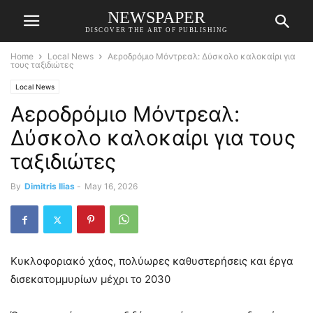
NEWSPAPER
DISCOVER THE ART OF PUBLISHING
Home
Local News
Αεροδρόμιο Μόντρεαλ: Δύσκολο καλοκαίρι για
τους ταξιδιώτες
Local News
Αεροδρόμιο Μόντρεαλ:
Δύσκολο καλοκαίρι για τους
ταξιδιώτες
By
Dimitris Ilias
-
May 16, 2026
Κυκλοφοριακό χάος, πολύωρες καθυστερήσεις και έργα
δισεκατομμυρίων μέχρι το 2030