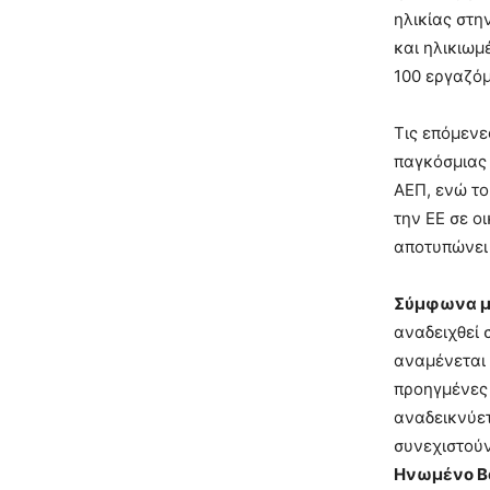
ηλικίας στη
και ηλικιωμ
100 εργαζό
Τις επόμενε
παγκόσμιας 
ΑΕΠ, ενώ το
την ΕΕ σε ο
αποτυπώνει 
Σύμφωνα με
αναδειχθεί 
αναμένεται 
προηγμένες 
αναδεικνύετ
συνεχιστούν
Ηνωμένο Βασ