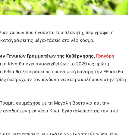
λων χωρών που ηγούνται του πλανήτη, περιγράφει η
καταγράφει τις μέγα-τάσεις στο νέο κόσμο.
ων Γενικών Γραμματέων της Κυβέρνησης,
Γρηγόρη
ι η Κίνα θα έχει αναδειχθεί έως το 2029 ως πρώτη
 Ινδία θα ξεπεράσει σε οικονομική δύναμη την ΕΕ και θα
οίες διατρέχουν τον κίνδυνο να κατρακυλήσουν στην τρίτη
ραμπ, συμμάχησε με τη Μεγάλη Βρετανία και την
ην αναδυόμενη εκ νέου Κίνα. Εγκαταλείποντας την αντί-
φικές μετατοπίσεις με μεγάλη χαμένη την Ευρώπη, ενώ