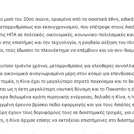
ίο μισό του 20ού αιώνα, ορισμένα από τα ασιατικά έθνη, ειδικά
μεταρρυθμίσεως και εκσυγχρονισμού, που επέτρεψε στους Ασι
τις ΗΠΑ σε πολιτικές, οικονομικές, κοινωνικο-πολιτισμικές κα
 στις επιστήμες και την τεχνολογία, η ραγδαία αύξηση του πλη
οι, τούς έδωσαν το πλεονέκτημα να επέμβουν και να συν-δι
ευταία τριάντα χρόνια, μεταρρυθμίσεις για ελεύθερες συναλλ
α οικονομικά αναγνωρισμένα μέρη στον κόσμο για επενδύσεις κ
 τομέα, η Κίνα έχει το μεγαλύτερο στρατό παγκόσμια και το δε
αι ως η έκτη μεγαλύτερη ναυτική δύναμη και το Πακιστάν η 
ερα δηλωμένα κράτη πυρηνικής ενέργειας, δηλαδή η Κίνα, η Ιν
ηγμένη έρευνα βρίσκει πεδίο εφαρμογής και για τους Ασιάτες σ
ύρη έχουν τους δορυφόρους τους σε διαστημικές τροχιές, για 
τη, η Κίνα άρχισε επίσης να εκτοξεύει επιστήμονες στο διάστη