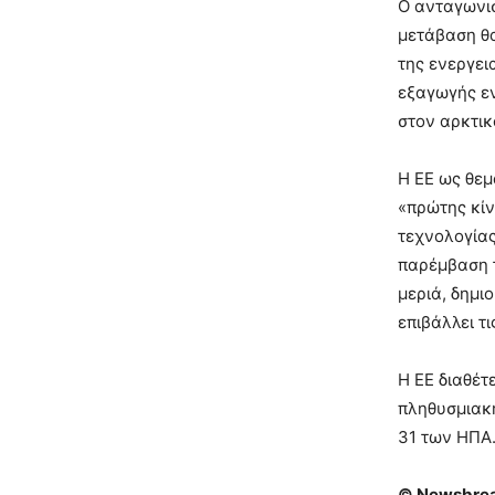
Ο ανταγωνισ
μετάβαση θα
της ενεργει
εξαγωγής εν
στον αρκτι
H EE ως θεμ
«πρώτης κίν
τεχνολογίας
παρέμβαση τ
μεριά, δημι
επιβάλλει τ
Η ΕΕ διαθέτ
πληθυσμιακή
31 των ΗΠΑ.
© Newsbrea