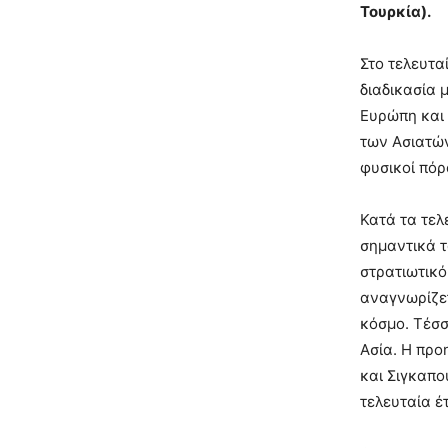
Τουρκία).
Στο τελευτα
διαδικασία 
Ευρώπη και 
των Ασιατών
φυσικοί πόρ
Κατά τα τελ
σημαντικά τ
στρατιωτικό
αναγνωρίζετ
κόσμο. Τέσσ
Ασία. Η προ
και Σιγκαπο
τελευταία έ