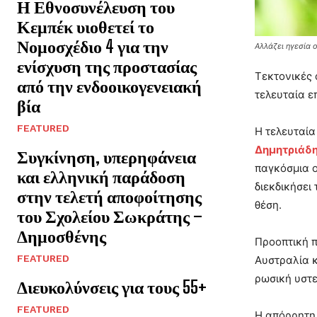
Η Εθνοσυνέλευση του
Κεμπέκ υιοθετεί το
Νομοσχέδιο 4 για την
Αλλάζει ηγεσία 
ενίσχυση της προστασίας
Τεκτονικές 
από την ενδοοικογενειακή
τελευταία ε
βία
FEATURED
Η τελευταία
Δημητριάδ
Συγκίνηση, υπερηφάνεια
παγκόσμια ο
και ελληνική παράδοση
διεκδικήσει
στην τελετή αποφοίτησης
θέση.
του Σχολείου Σωκράτης –
Δημοσθένης
Προοπτική π
FEATURED
Αυστραλία κ
ρωσική υστ
Διευκολύνσεις για τους 55+
FEATURED
Η απόρρητη 