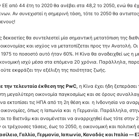
ν ΕΕ από 44 έτη το 2020 θα ανέβει στα 48,2 το 2050, ενώ θ
ένων. Αν συνεχιστεί η σημερινή τάση, τότε το 2050 θα αντισ
μενους!
ς δεκαετίες θα συντελεστεί μία σημαντική μετατόπιση της διε
οικονομίας και ισχύος να μετατοπίζεται προς την Ανατολή. 
 1975 το ποσοστό αυτό ήταν 60%. Η Κίνα θα αναδειχθεί ως η μ
ικονομική ισχύ μέσα στα επόμενα 20 χρόνια. Παράλληλα, παρατ
ούτε εκφράζει την εξέλιξη της ποιότητας ζωής.
 την τελευταία έκθεση της PwC,
η Κίνα έχει ήδη ξεπεράσει
στη μεγαλύτερη οικονομία παγκοσμίως και σε όρους συναλλαγματ
να εκτοπίσει τις ΗΠΑ από τη 2η θέση και η Ινδονησία να αναρ
οικονομίες, όπως η Ιαπωνία και η Γερμανία. Παράλληλα, στ
αι το Βιετνάμ και αναμένεται να αναρριχηθεί έως τότε στην 
 οι τρέχουσες τάσεις, έως το 2050, η οικονομική και πολιτική
ίλειο, Γαλλία, Γερμανία, Ιαπωνία, Καναδάς και Ιταλία — E7: