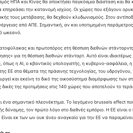
μός ΗΠΑ και Κίνας θα αποκτήσει παγκόσμια διάσταση και θα κ
 επηρεάσει την κατανομή ισχύος. Οι χώρες που εξάγουν ορυκ
ακής τους μετάβασης, θα δεχθούν κλυδωνισμούς. Στον αντίπ
έργειας από ΑΠΕ. Σημαντική, αν και υποτιμημένη παράμετρος τ
κό ωκεανό.
ατοφύλακας και πρωτοπόρος στη θέσπιση διεθνών στάνταρντς.
ησης» για τη θέσπιση διεθνών στάνταρτ. Αυτό είναι ιδιαιτέρως
, όπως η ΑΙ, ο κβαντικός υπολογιστής, η κυβερνο-ασφάλεια, η
ης ΕΕ στα θέματα της πράσινης τεχνολογίας, του υδρογόνου,
ουργεί και εκείνη το δικό της οικοσύστημα διαμόρφωσης των σ
ις δικές της προτιμήσεις στις 140 χώρες που αποτελούν το τεράσ
ει ένα σημαντικό πλεονέκτημα. Το λεγόμενο brussels effect που
ς δύναμης, τον πρώτο λόγο στο διεθνές εμπόριο. Η ΕΕ είναι ο 
 Είναι εκ των ων ουκ άνευ αναγκαίο για την ΕΕ να παραμείνε
k.gr