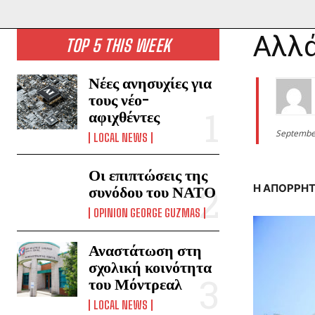
Αλλά
TOP 5 THIS WEEK
Νέες ανησυχίες για
τους νέο-
αφιχθέντες
Septembe
LOCAL NEWS
Οι επιπτώσεις της
Η ΑΠΟΡΡΗΤ
συνόδου του ΝΑΤΟ
OPINION GEORGE GUZMAS
Αναστάτωση στη
σχολική κοινότητα
του Μόντρεαλ
LOCAL NEWS