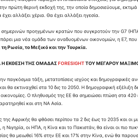
την πρώτη θερινή εκδοχή της, την οποία δημοσιεύουμε, εκτιμά 
 έχει αλλάξει χέρια. Θα έχει αλλάξει ηγεσία.
 σημερινών προηγμένων κρατών που συγκροτούν την G7 (ΗΠΑ, 
 πάρει μια νέα ομάδα των αναδυομένων οικονομιών, η Ε7, που
, τη Ρωσία, το Μεξικό και την Τουρκία.
 Η ΕΚΘΕΣΗ ΤΗΣ ΟΜΑΔΑΣ
FORESIGHT
ΤΟΥ ΜΕΓΑΡΟΥ ΜΑΞΙΜΟΥ
ην παγκόσμια τάξη, μετατοπίσεις ισχύος και δημογραφικές α
και θα εκτιναχθεί στα 10 δις το 2050. Η δημογραφική εξέλιξη δ
οικονομίες. Ο πληθυσμός της ΕΕ θα σημειώσει πτώση στα 420 
αρατηρηθεί και στη ΝΑ Ασία.
 της Αφρικής θα φθάσει περίπου τα 2 δις έως το 2035 και οι μι
α, η Νιγηρία, οι ΗΠΑ, η Κίνα και το Πακιστάν, θα είναι οι πιο
σίας θα μειωθεί 16% στην ΕΕ και 17% στην Κίνα, ενώ θα παρουσ