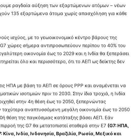
α έχουμε ραγδαία αύξηση των εξαρτώμενων ατόμων – νέων
τοιχούν 135 εξαρτώμενα άτομα χωρίς απασχόληση για κάθε
θνούς ισχύος, με το γεωοικονομικό κέντρο βάρους της
Οι G7 χώρες σήμερα αντιπροσωπεύουν περίπου το 40% του
εγαλύτερη οικονομία έως το 2029 και η Ινδία θα ξεπεράσει
ηρείται όλο και περισσότερο, ότι το ΑΕΠ ως δείκτης δεν
 τις ΗΠΑ με βάση το ΑΕΠ σε όρους PPP και αναμένεται να
ικών ισοτιμιών πριν το 2030. Στην ίδια τροχιά, η Ινδία
ριχηθεί στην 4η θέση έως το 2050, ξεπερνώντας
ην ταχύτερα αναπτυσσόμενη μεγάλη οικονομία έως το 2050
20ή θέση της παγκόσμιας κατάταξης βάσει ΑΕΠ. Εάν
 επιρροή της G7 θα μετατοπιστεί σταθερά στην E7
(G7: ΗΠΑ,
 Κίνα, Ινδία, Ινδονησία, Βραζιλία, Ρωσία, Μεξικό και