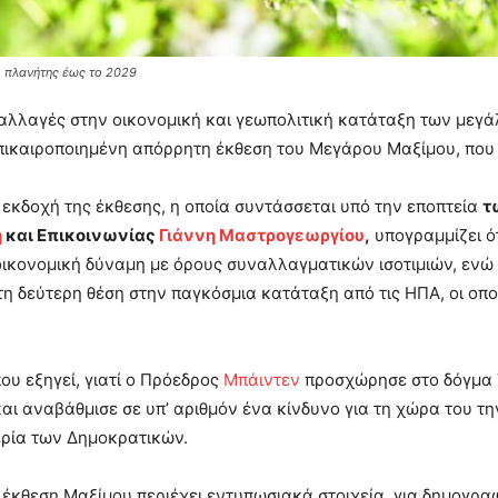
ο πλανήτης έως το 2029
αλλαγές στην οικονομική και γεωπολιτική κατάταξη των μεγά
πικαιροποιημένη απόρρητη έκθεση του Μεγάρου Μαξίμου, που 
 εκδοχή της έκθεσης, η οποία συντάσσεται υπό την εποπτεία
τ
η
και Επικοινωνίας
Γιάννη Μαστρογεωργίου
,
υπογραμμίζει ότ
ικονομική δύναμη με όρους συναλλαγματικών ισοτιμιών, ενώ η
 τη δεύτερη θέση στην παγκόσμια κατάταξη από τις ΗΠΑ, οι οπ
ου εξηγεί, γιατί ο Πρόεδρος
Μπάιντεν
προσχώρησε στο δόγμα Τ
αι αναβάθμισε σε υπ’ αριθμόν ένα κίνδυνο για τη χώρα του τ
ερία των Δημοκρατικών.
έκθεση Μαξίμου περιέχει εντυπωσιακά στοιχεία, για δημογρα