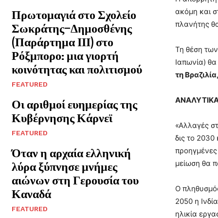
ακόμη και σ
Πρωτομαγιά στο Σχολείο
πλανήτης θα
Σωκράτης–Δημοσθένης
(Παράρτημα ΙΙΙ) στο
Τη θέση των
Ρόξμπορο: μια γιορτή
Ιαπωνία) θα
κοινότητας και πολιτισμού
τη Βραζιλία
FEATURED
ΑΝΑΛΥΤΙΚΑ
Οι αριθμοί ευημερίας της
Κυβέρνησης Κάρνεϊ
«Αλλαγές στ
FEATURED
δις το 2030 
Όταν η αρχαία ελληνική
προηγμένες 
μείωση θα π
λύρα ξύπνησε μνήμες
αιώνων στη Γερουσία του
Ο πληθυσμός
Καναδά
2050 η Ινδί
FEATURED
ηλικία εργα