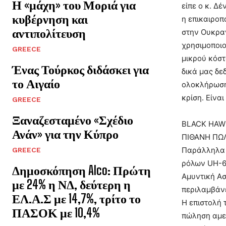
Η «μάχη» του Μοριά για
είπε ο κ. Δ
κυβέρνηση και
η επικαιροπ
αντιπολίτευση
στην Ουκραν
χρησιμοποιο
GREECE
μικρού κόστ
Ένας Τούρκος διδάσκει για
δικά μας δε
το Αιγαίο
ολοκλήρωση 
κρίση. Είνα
GREECE
Ξαναζεσταμένο «Σχέδιο
BLACK HAWK
Ανάν» για την Κύπρο
ΠΙΘΑΝΗ ΠΩ
Παράλληλα 
GREECE
ρόλων UH-60
Δημοσκόπηση Alco: Πρώτη
Αμυντική Ασ
με 24% η ΝΔ, δεύτερη η
περιλαμβάνε
ΕΛ.Α.Σ με 14,7%, τρίτο το
Η επιστολή 
ΠΑΣΟΚ με 10,4%
πώληση αμερ