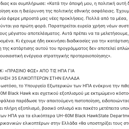
ένδιας και συμπλήρωσε: «Κατά την άποψή μου, η πολιτική αυτή
οίηση και η διεύρυνση της πολιτικής εθνικής ασφάλειας. Έχου
ία έφερε μπροστά μας νέες προκλήσεις. Πολλά από τα μέσα, 
ύνται για πρώτη φορά. Παρατηρείται ευρεία χρήση νέων συσ
ους μέγιστου αποτελέσματος. Αυτά πρέπει να τα μελετήσουμε
δομένα. Κι έχουμε ήδη εκκινήσει διαδικασίες για την κατάρτι
της κατάρτισης αυτού του προγράμματος δεν αποτελεί απλώς
ι ουσιαστική ενέργεια στρατηγικής προτεραιοποίησης».
: «ΠΡΑΣΙΝΟ ΦΩΣ» ΑΠΟ ΤΙΣ ΗΠΑ ΓΙΑ
ΛΗΣΗ 35 ΕΛΙΚΟΠΤΕΡΩΝ ΣΤΗΝ ΕΛΛΑΔΑ
ωστόσο, το Υπουργείο Εξωτερικών των ΗΠΑ ενέκρινε την πι
M Black Hawk και σχετικού εξοπλισμού με εκτιμώμενο κόστος 
φάλεια παρέδωσε την απαιτούμενη πιστοποίηση, ειδοποιώντας
ι πλήρη εξοπλισμό, βασικό οπλισμό και πακέτο μετέπειτα υπο
των ΗΠΑ για τα ελικόπτερα UH-60M Black HawkState Departme
ικανικών ελικοπτέρων στην Ελλάδα «θα υποστηρίξει τους στό