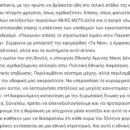
lharra, με την πρώτη να βρίσκεται ήδη στο τελικό στάδιο της 
αι τέταρτη φρεγάτα, όπως σχεδιαζόταν. Επίσης, όπως φαίνεται
λών εκτοξευτών πυραύλων MLRS M270 αλλά και η αγορά νέω
ατοποιηθεί επίσης η επέκταση των υποδομών των εγκαταστάσ
διασμό. «Παγώνει» επίσης το στρατιωτικό λιμάνι στον Παγασ
». Σύμφωνα με ρεπορτάζ της εφημερίδας «Τα Νέα», η έμφαση
drones), αλλά και τα συστήματα αντί-drones.
 ομιλία του στη Βουλή, ο υπουργός Εθνικής Άμυνας Νίκος Δένδ
τις σχεδιαζόμενες αλλαγές στην Πολιτική Εθνικής Ασφάλεια
ικής επιβίωσης. Περιλαμβάνει σύστημα μάχης, αλλά περιλαμβά
 την εδαφική μας ακεραιότητα. Να υπερασπίσει τα κυριαρχικά 
ραν αυτού, να λειτουργήσει επιτέλους ως μοχλός καινοτομίας
ε: «Η διαφαινόμενη κατανόηση με την Ευρωπαϊκή Ένωση για το
λά, ξαναλέω, πρέπει να επαναξιολογήσουμε και να προτεραιο
ξέρουμε ότι η θωράκιση με σύγχρονα μέσα κοστίζει και αυτό 
ναι καθήκον μου να διασφαλίσω ότι κάθε ευρώ του Έλληνα φ
φόσον εντάσσεται σε μια εθνική στρατηγική. Και αυτή η εθνική