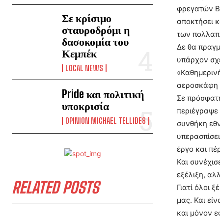
φρεγατών Be
Σε κρίσιμο
αποκτήσει κ
σταυροδρόμι η
των πολλαπ
δασοκομία του
Δε θα πραγμ
Κεμπέκ
υπάρχον σχε
LOCAL NEWS
«Καθημερινή
αεροσκάφη (
Pride και πολιτική
Σε πρόσφατη
υποκρισία
περιέγραψε 
OPINION MICHAEL TELLIDES
συνθήκη εθν
υπερασπίσει
έργο και πέ
Και συνέχισ
εξέλιξη, αλ
RELATED POSTS
Γιατί όλοι 
μας. Και εί
και μόνον ε