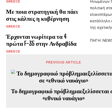
Ηνωμένων Πο
GREECE
πολιτική στ
Με ποια στρατηγική θα πάει
ελικοπτέρων
στις κάλπες η κυβέρνηση
κατάλληλο ε
GREECE
της σχετική
Έρχονται νωρίτερα τα 4
ΠΗΓΗ: NEW
πρώτα F-35 στην Ανδραβίδα
GREECE
PREVIOUS ARTICLE
Το δημογραφικό πρόβλημαεξελίσσεται 
«εθνικό ναυάγιο»