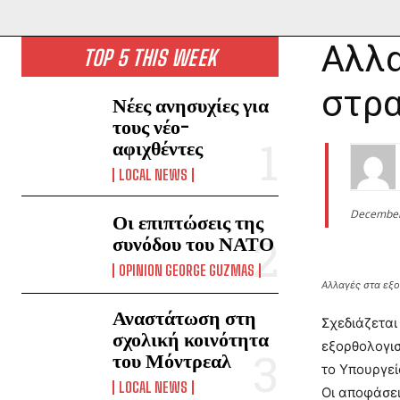
Αλλα
TOP 5 THIS WEEK
στρα
Νέες ανησυχίες για
τους νέο-
αφιχθέντες
LOCAL NEWS
December
Οι επιπτώσεις της
συνόδου του ΝΑΤΟ
OPINION GEORGE GUZMAS
Αλλαγές στα εξο
Αναστάτωση στη
Σχεδιάζεται
σχολική κοινότητα
εξορθολογισ
του Μόντρεαλ
το Υπουργε
LOCAL NEWS
Οι αποφάσει