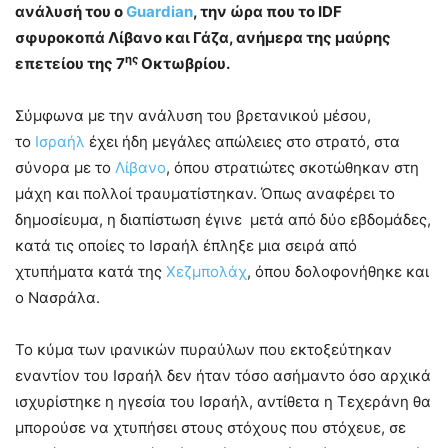
ανάλυσή του ο
Guardian
, την ώρα που το IDF
σφυροκοπά Λίβανο και Γάζα, ανήμερα της μαύρης
ης
επετείου της 7
Οκτωβρίου.
Σύμφωνα με την ανάλυση του βρετανικού μέσου,
το
Ισραήλ
έχει ήδη μεγάλες απώλειες στο στρατό, στα
σύνορα με το
Λίβανο
, όπου στρατιώτες σκοτώθηκαν στη
μάχη και πολλοί τραυματίστηκαν. Όπως αναφέρει το
δημοσίευμα, η διαπίστωση έγινε μετά από δύο εβδομάδες,
κατά τις οποίες το Ισραήλ έπληξε μια σειρά από
χτυπήματα κατά της
Χεζμπολάχ
, όπου δολοφονήθηκε και
ο Νασράλα.
Το κύμα των ιρανικών πυραύλων που εκτοξεύτηκαν
εναντίον του Ισραήλ δεν ήταν τόσο ασήμαντο όσο αρχικά
ισχυρίστηκε η ηγεσία του Ισραήλ, αντίθετα η Τεχεράνη θα
μπορούσε να χτυπήσει στους στόχους που στόχευε, σε