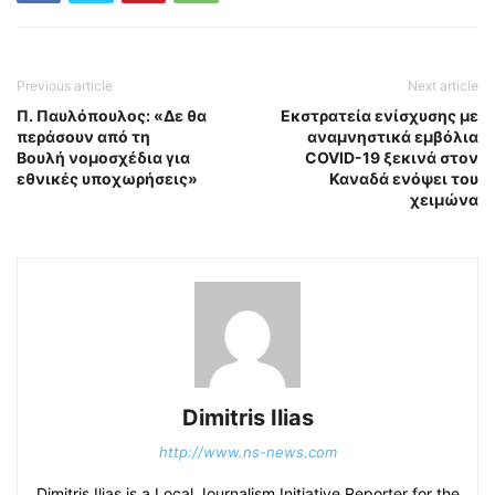
Previous article
Next article
Π. Παυλόπουλος: «Δε θα
Εκστρατεία ενίσχυσης με
περάσουν από τη
αναμνηστικά εμβόλια
Βουλή νομοσχέδια για
COVID-19 ξεκινά στον
εθνικές υποχωρήσεις»
Καναδά ενόψει του
χειμώνα
Dimitris Ilias
http://www.ns-news.com
Dimitris Ilias is a Local Journalism Initiative Reporter for the