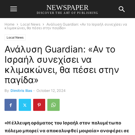
NEWSPAPER
DISCOVER THE ART OF PUBLISHING
Home
Local News
Ανάλυση Guardian: «Αν το Ισραήλ συνεχίσει να
κλιμακώνει, θα πέσει στην παγίδα»
Local News
Ανάλυση Guardian: «Αν το
Ισραήλ συνεχίσει να
κλιμακώνει, θα πέσει στην
παγίδα»
By
Dimitris Ilias
-
October 12, 2024
«Η έλλειψη οράματος του Ισραήλ στον πολυμέτωπο
πόλεμο μπορεί να αποκαλυφθεί μοιραία» αναφέρει σε