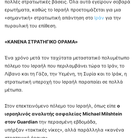
πολλές στρατιωτικές βάσεις. Όλα αυτά εγείρουν σοβαρά
ερωτήματα, καθώς το Ισραήλ προετοιμάζεται για μια
«σημαντική» στρατιωτική απάντηση στο
Ιράν
για την
πυραυλική του επίθεση.
«ΚΑΝΕΝΑ ΣΤΡΑΤΗΓΙΚΟ ΟΡΑΜΑ»
Ένα χρόνο μετά τον ταχύτατα μεταστατικό πολυμέτωπο
πόλεμο του Ισραήλ που περιλαμβάνει τώρα το Ιράν, το
Λίβανο και τη Γάζα, την Υεμένη, τη Συρία και το Ιράκ, η
στρατιωτική υπεροχή του Ισραήλ παραπαίει σε πολλά
μέτωπα.
Στον επεκτεινόμενο πόλεμο του Ισραήλ, όπως είπε
ο
ισραηλινός αναλυτής ασφαλείας Michael Milshtein
στον Guardian
την περασμένη εβδομάδα,
υπήρξαν «τακτικές νίκες», αλλά παράλληλα «κανένα
στρατηγικό όραμα».