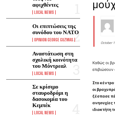
μούχ
αφιχθέντες
LOCAL NEWS
Οι επιπτώσεις της
συνόδου του ΝΑΤΟ
OPINION GEORGE GUZMAS
October 1
Αναστάτωση στη
σχολική κοινότητα
Καθώς οι βρ
του Μόντρεαλ
επιβιώσουν 
LOCAL NEWS
Στο κέντρο
Σε κρίσιμο
οι βραχυπρ
σταυροδρόμι η
ξέσπασε πέρ
δασοκομία του
ανησυχίες 
Κεμπέκ
ιδιοκτήτη τ
LOCAL NEWS