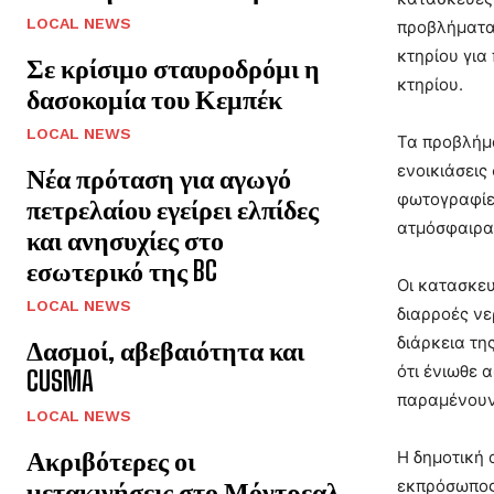
LOCAL NEWS
προβλήματα 
κτηρίου για
Σε κρίσιμο σταυροδρόμι η
κτηρίου.
δασοκομία του Κεμπέκ
LOCAL NEWS
Τα προβλήμα
ενοικιάσεις
Νέα πρόταση για αγωγό
φωτογραφίε
πετρελαίου εγείρει ελπίδες
ατμόσφαιρα 
και ανησυχίες στο
εσωτερικό της BC
Οι κατασκευ
LOCAL NEWS
διαρροές νε
διάρκεια τη
Δασμοί, αβεβαιότητα και
ότι ένιωθε 
CUSMA
παραμένουν
LOCAL NEWS
Ακριβότερες οι
Η δημοτική 
μετακινήσεις στο Μόντρεαλ
εκπρόσωπος 