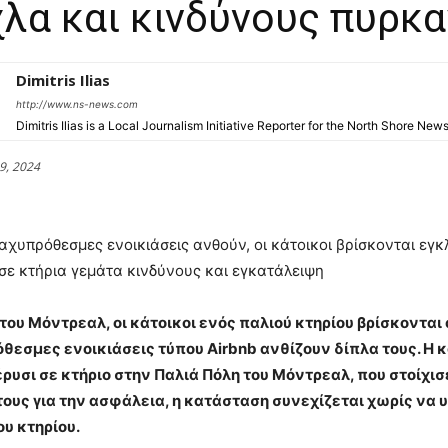
λα και κινδύνους πυρκα
Dimitris Ilias
http://www.ns-news.com
Dimitris Ilias is a Local Journalism Initiative Reporter for the North Shore New
9, 2024
αχυπρόθεσμες ενοικιάσεις ανθούν, οι κάτοικοι βρίσκονται εγ
σε κτήρια γεμάτα κινδύνους και εγκατάλειψη
 του Μόντρεαλ, οι κάτοικοι ενός παλιού κτηρίου βρίσκοντα
όθεσμες ενοικιάσεις τύπου Airbnb ανθίζουν δίπλα τους. Η 
υσι σε κτήριο στην Παλιά Πόλη του Μόντρεαλ, που στοίχισε
τους για την ασφάλεια, η κατάσταση συνεχίζεται χωρίς να 
ου κτηρίου.