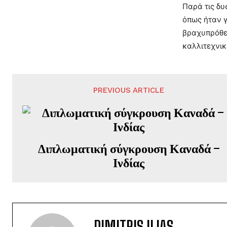
Παρά τις δυ
όπως ήταν γ
βραχυπρόθεσ
καλλιτεχνικ
PREVIOUS ARTICLE
Διπλωματική σύγκρουση Καναδά –
Ινδίας
DIMITRIS ILIAS