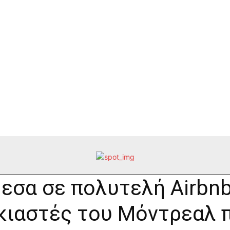
εσα σε πολυτελή Airbnb 
κιαστές του Μόντρεαλ π