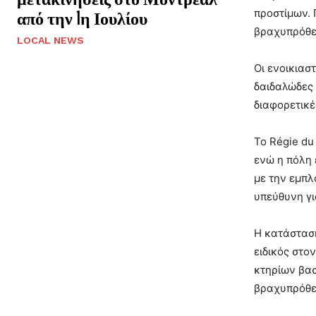
προστίμων. 
από την 1η Ιουλίου
βραχυπρόθεσ
LOCAL NEWS
Οι ενοικιασ
δαιδαλώδες 
διαφορετικέ
Το Régie du
ενώ η πόλη 
με την εμπλ
υπεύθυνη γι
Η κατάσταση
ειδικός στο
κτηρίων βασ
βραχυπρόθε