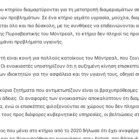
του κτηρίου διαμαρτύρονται για τη μετατροπή διαμερισμάτων 
ών προβλημάτων. Σε ένα κτήριο γεμάτο υγρασία, μούχλα, δια
εται όλο και πιο δύσκολη, με τις συνθήκες να επιδεινώνονται
ς Πυροσβεστικής του Μόντρεαλ, το κτήριο δεν πληροί τις πρ
ημάνει προβλήματα υγιεινής.
υτή είναι κοινή για πολλούς κατοίκους του Μόντρεαλ, που ζο
. Οι ενοικιαστές υποστηρίζουν ότι η αυξημένη κίνηση επισκεπ
ων ιδιοκτητών για την ασφάλεια και την υγιεινή τους, οδηγεί
κύρια ζητήματα που αντιμετωπίζουν είναι οι βραχυπρόθεσμες
 άδειες. Οι αναφορές των ενοικιαστών αποκαλύπτουν ότι δι
, ενώ οι επισκέπτες φιλοξενούνται σε χώρους που δεν πληρούν
 τους προς διάφορες κυβερνητικές υπηρεσίες, οι βελτιώσεις 
ος που μένει στο κτήριο από το 2020 δήλωσε ότι έχει αναφέρει
και τις βραχυπρόθεσμες ενοικιάσεις στην Airbnb, στη Régie du