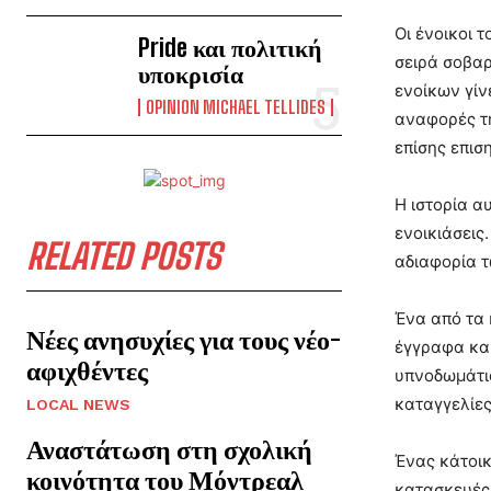
Οι ένοικοι 
Pride και πολιτική
σειρά σοβαρ
υποκρισία
ενοίκων γίν
OPINION MICHAEL TELLIDES
αναφορές τη
επίσης επισ
Η ιστορία α
ενοικιάσεις
RELATED POSTS
αδιαφορία τ
Ένα από τα 
Νέες ανησυχίες για τους νέο-
έγγραφα και
αφιχθέντες
υπνοδωμάτια
καταγγελίες
LOCAL NEWS
Αναστάτωση στη σχολική
Ένας κάτοικ
κοινότητα του Μόντρεαλ
κατασκευές 