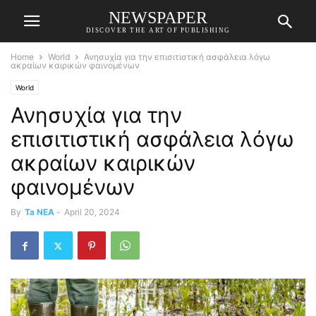
NEWSPAPER
DISCOVER THE ART OF PUBLISHING
Home
World
Ανησυχία για την επισιτιστική ασφάλεια λόγω
ακραίων καιρικών φαινομένων
World
Ανησυχία για την
επισιτιστική ασφάλεια λόγω
ακραίων καιρικών
φαινομένων
By
Ta NEA
-
April 20, 2024