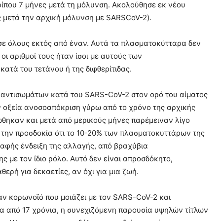
ρίπου 7 μήνες μετά τη μόλυνση. Ακολούθησε εκ νέου
ς μετά την αρχική μόλυνση με SARSCoV-2).
ε όλους εκτός από έναν. Αυτά τα πλασματοκύτταρα δεν
ι αριθμοί τους ήταν ίσοι με αυτούς των
τά του τετάνου ή της διφθερίτιδας.
ς αντισωμάτων κατά του SARS-CoV-2 στον ορό του αίματος
ν οξεία ανοσοαπόκριση γύρω από το χρόνο της αρχικής
ώθηκαν και μετά από μερικούς μήνες παρέμειναν λίγο
ε την προσδοκία ότι το 10-20% των πλασματοκυττάρων της
 σαφής ένδειξη της αλλαγής, από βραχύβια
με τον ίδιο ρόλο. Αυτό δεν είναι απροσδόκητο,
ερή για δεκαετίες, αν όχι για μια ζωή.
αν κορωνοϊό που μοιάζει με τον SARS-CoV-2 και
ρα από 17 χρόνια, η συνεχιζόμενη παρουσία υψηλών τίτλων