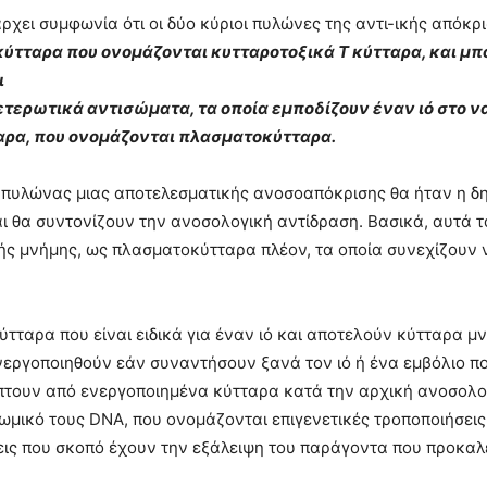
ρχει συμφωνία ότι οι δύο κύριοι πυλώνες της αντι-ικής απόκρι
οκύτταρα που ονομάζονται κυτταροτοξικά Τ κύτταρα, και μ
ι
δετερωτικά αντισώματα, τα οποία εμποδίζουν έναν ιό στο ν
ρα, που ονομάζονται πλασματοκύτταρα.
 πυλώνας μιας αποτελεσματικής ανοσοαπόκρισης θα ήταν η δημ
και θα συντονίζουν την ανοσολογική αντίδραση. Βασικά, αυτά τ
ς μνήμης, ως πλασματοκύτταρα πλέον, τα οποία συνεχίζουν ν
κύτταρα που είναι ειδικά για έναν ιό και αποτελούν κύτταρα μ
νεργοποιηθούν εάν συναντήσουν ξανά τον ιό ή ένα εμβόλιο πο
πτουν από ενεργοποιημένα κύτταρα κατά την αρχική ανοσολο
μικό τους DNA, που ονομάζονται επιγενετικές τροποποιήσεις,
ις που σκοπό έχουν την εξάλειψη του παράγοντα που προκαλε