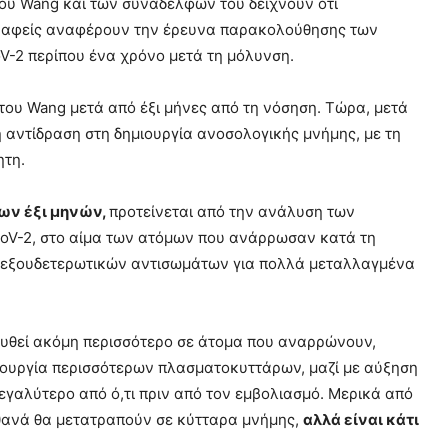
ου Wang και των συναδέλφων του δείχνουν ότι
γραφείς αναφέρουν την έρευνα παρακολούθησης των
V-2 περίπου ένα χρόνο μετά τη μόλυνση.
ου Wang μετά από έξι μήνες από τη νόσηση. Τώρα, μετά
ή αντίδραση στη δημιουργία ανοσολογικής μνήμης, με τη
ητη.
των έξι μηνών,
προτείνεται από την ανάλυση των
oV-2, στο αίμα των ατόμων που ανάρρωσαν κατά τη
εις εξουδετερωτικών αντισωμάτων για πολλά μεταλλαγμένα
ισχυθεί ακόμη περισσότερο σε άτομα που αναρρώνουν,
ιουργία περισσότερων πλασματοκυττάρων, μαζί με αύξηση
γαλύτερο από ό,τι πριν από τον εμβολιασμό. Μερικά από
θανά θα μετατραπούν σε κύτταρα μνήμης,
αλλά είναι κάτι