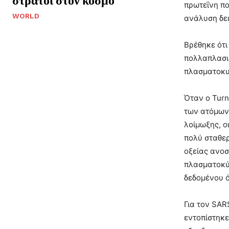
πρωτεΐνη πο
WORLD
ανάλυση δει
Βρέθηκε ότι
πολλαπλασιά
πλασματοκυτ
Όταν ο Turn
των ατόμων 
λοίμωξης, ο
πολύ σταθερ
οξείας ανοσ
πλασματοκύτ
δεδομένου ό
Για τον SAR
εντοπίστηκε