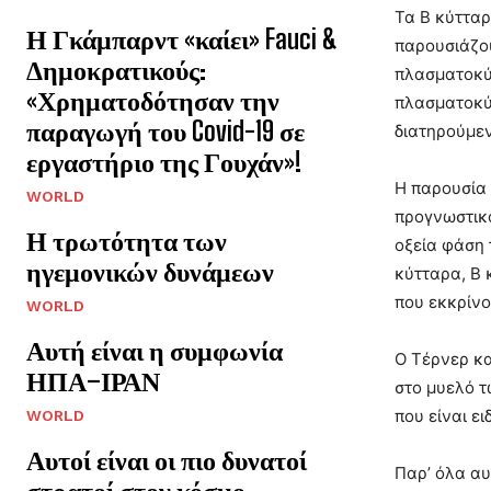
Τα Β κύτταρ
Η Γκάμπαρντ «καίει» Fauci &
παρουσιάζο
Δημοκρατικούς:
πλασματοκύτ
«Χρηματοδότησαν την
πλασματοκύτ
παραγωγή του Covid-19 σε
διατηρούμεν
εργαστήριο της Γουχάν»!
Η παρουσία 
WORLD
προγνωστικό
Η τρωτότητα των
οξεία φάση 
ηγεμονικών δυνάμεων
κύτταρα, Β 
που εκκρίν
WORLD
Αυτή είναι η συμφωνία
Ο Τέρνερ κ
ΗΠΑ–ΙΡΑΝ
στο μυελό τ
που είναι ε
WORLD
Αυτοί είναι οι πιο δυνατοί
Παρ’ όλα αυ
στρατοί στον κόσμο