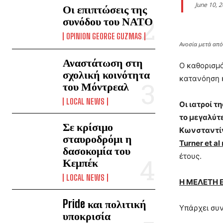
June 10, 
Οι επιπτώσεις της
συνόδου του ΝΑΤΟ
OPINION GEORGE GUZMAS
Ανοσία μετά από
Αναστάτωση στη
Ο καθορισμό
σχολική κοινότητα
κατανόηση κ
του Μόντρεαλ
LOCAL NEWS
Οι ιατροί 
το μεγαλύτ
Σε κρίσιμο
Κωνσταντίν
σταυροδρόμι η
Turner et al
δασοκομία του
έτους.
Κεμπέκ
LOCAL NEWS
Η ΜΕΛΕΤΗ 
Pride και πολιτική
Υπάρχει συν
υποκρισία