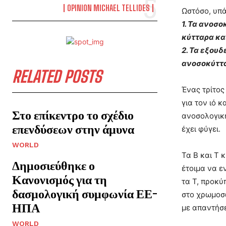
OPINION MICHAEL TELLIDES
Ωστόσο, υπά
1. Τα ανοσ
κύτταρα κα
2. Τα εξου
ανοσοκύττα
RELATED POSTS
Ένας τρίτος
για τον ιό 
Στο επίκεντρο το σχέδιο
ανοσολογική
επενδύσεων στην άμυνα
έχει φύγει.
WORLD
Τα Β και Τ 
Δημοσιεύθηκε ο
έτοιμα να ε
Κανονισμός για τη
τα Τ, προκύ
δασμολογική συμφωνία ΕΕ-
στο χρωμοσω
ΗΠΑ
με απαντήσε
WORLD