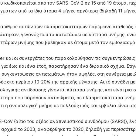
υ κωδικοποιείται από τον SARS-CoV-2 σε 15 από 19 άτομα, πε
γμάτων από τα ίδια άτομα 4 μήνες αργότερα (δηλαδή 11 μήνε
 αριθμός αυτών των πλασματοκυττάρων παρέμεινε σταθερός σ
στηκαν, γεγονός που τα κατατάσσει σε κύτταρα μνήμης, ενώ ο
τάρων μνήμης που βρέθηκαν σε άτομα μετά τον εμβολιασμό κα
er και οι συνεργάτες του παρακολούθησαν τις συγκεντρώσει
για έως και ένα έτος, παρατήρησαν ένα διφασικό σχήμα. Στη
ι συγκεντρώσεις αντισωμάτων ήταν υψηλές, στη συνέχεια μει
ές στο περίπου 10-20% της αρχικής μέγιστης. Αυτό συνάδει μ
ολογικής αντίδρασης γίνονται κύτταρα μνήμης, και είναι μια
ταρα που παράγουν αντισώματα, σε πλασματοκύτταρα μνήμης 
τι η ανοσολογική μνήμη σε πολλούς ιούς και εμβόλια είναι σταθ
S-CoV {αίτιο του οξέος αναπνευστικού συνδρόμου (SARS)}, έν
 αρχικά το 2003, αναφέρθηκε το 2020, δηλαδή για περισσότε