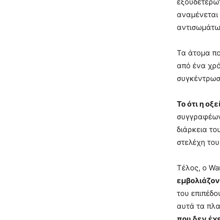
εξουδετερωτ
αναμένεται
αντισωμάτων
Τα άτομα πο
από ένα χρό
συγκέντρωσ
Το ότι η ο
συγγραφέων 
διάρκεια το
στελέχη το
Τέλος, ο Wa
εμβολιάζον
του επιπέδο
αυτά τα πλα
που δεν έχ