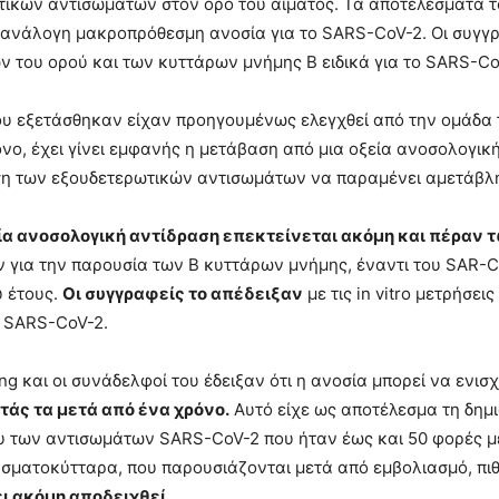
ικών αντισωμάτων στον ορό του αίματος. Τα αποτελέσματα τ
 ανάλογη μακροπρόθεσμη ανοσία για το SARS-CoV-2. Οι συγ
 του ορού και των κυττάρων μνήμης Β ειδικά για το SARS-Co
υ εξετάσθηκαν είχαν προηγουμένως ελεγχθεί από την ομάδα τ
νο, έχει γίνει εμφανής η μετάβαση από μια οξεία ανοσολογικ
η των εξουδετερωτικών αντισωμάτων να παραμένει αμετάβλ
ξεία ανοσολογική αντίδραση επεκτείνεται ακόμη και πέραν 
για την παρουσία των Β κυττάρων μνήμης, έναντι του SAR-C
υ έτους.
Οι συγγραφείς το απέδειξαν
με τις in vitro μετρήσ
υ SARS-CoV-2.
ng και οι συνάδελφοί του έδειξαν ότι η ανοσία μπορεί να εν
τάς τα μετά από ένα χρόνο.
Αυτό είχε ως αποτέλεσμα τη δημ
υ των αντισωμάτων SARS-CoV-2 που ήταν έως και 50 φορές με
σματοκύτταρα, που παρουσιάζονται μετά από εμβολιασμό, πι
ει ακόμη αποδειχθεί.