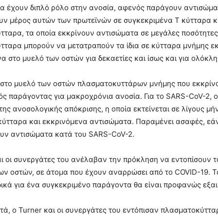
α έχουν διπλό ρόλο στην ανοσία, αφενός παράγουν αντισώματ
υν μέρος αυτών των πρωτεϊνών σε συγκεκριμένα Τ κύτταρα κ
ταρα, τα οποία εκκρίνουν αντισώματα σε μεγάλες ποσότητες. 
ταρα μπορούν να μετατραπούν τα ίδια σε κύτταρα μνήμης εκ
α στο μυελό των οστών για δεκαετίες και ίσως και για ολόκλη
στο μυελό των οστών πλασματοκυττάρων μνήμης που εκκρίνου
ς παράγοντας για μακροχρόνια ανοσία. Για το SARS-CoV-2, οι
της ανοσολογικής απόκρισης, η οποία εκτείνεται σε λίγους μ
κύτταρα και εκκρινόμενα αντισώματα. Παραμένει ασαφές, εά
ουν αντισώματα κατά του SARS-CoV-2.
αι οι συνεργάτες του ανέλαβαν την πρόκληση να εντοπίσουν
ων οστών, σε άτομα που έχουν αναρρώσει από το COVID-19. Τ
ιδικά για ένα συγκεκριμένο παράγοντα θα είναι προφανώς εξαι
τά, ο Turner και οι συνεργάτες του εντόπισαν πλασματοκύττα