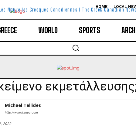
HOME
LOCAL NE
Les Nouvelles Grecques Canadiennes I The Greek Canadian New
GREECE
WORLD
SPORTS
ARCH
κείμενο εκμετάλλευσης
Michael Tellides
http://www.tanea.com
1, 2022