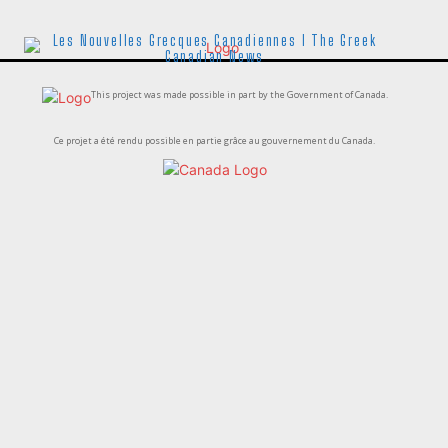
Les Nouvelles Grecques Canadiennes I The Greek
Canadian News
This project was made possible in part by the Government of Canada.
Ce projet a été rendu possible en partie grâce au gouvernement du Canada.