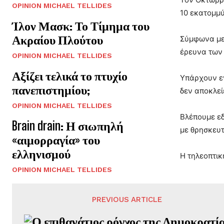
OPINION MICHAEL TELLIDES
10 εκατομμύ
Ίλον Μασκ: Το Τίμημα του
Ακραίου Πλούτου
Σύμφωνα με 
έρευνα των 
OPINION MICHAEL TELLIDES
Αξίζει τελικά το πτυχίο
Υπάρχουν εν
πανεπιστημίου;
δεν αποκλεί
OPINION MICHAEL TELLIDES
Βλέπουμε εδ
Brain drain: Η σιωπηλή
με θρησκευ
«αιμορραγία» του
ελληνισμού
Η τηλεοπτικ
OPINION MICHAEL TELLIDES
PREVIOUS ARTICLE