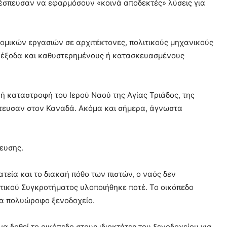
 έσπευσαν να εφαρμόσουν «κοινά αποδεκτές» λύσεις για
δομικών εργασιών σε αρχιτέκτονες, πολιτικούς μηχανικούς
ά έξοδα και καθυστερημένους ή κατασκευασμένους
ρή καταστροφή του Ιερού Ναού της Αγίας Τριάδος, της
τευσαν στον Καναδά. Ακόμα και σήμερα, άγνωστα
λευσης.
τεία και το διακαή πόθο των πιστών, ο ναός δεν
τικού Συγκροτήματος υλοποιήθηκε ποτέ. Το οικόπεδο
ένα πολυώροφο ξενοδοχείο.
να δοθεί το οικόπεδο στους ιδιοκτήτες του ξενοδοχείου για