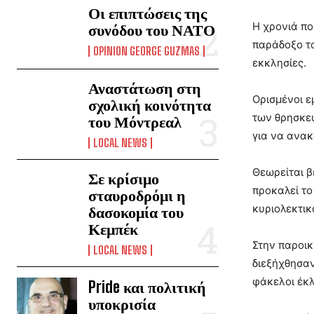
Οι επιπτώσεις της
Η χρονιά πο
συνόδου του ΝΑΤΟ
παράδοξο το
OPINION GEORGE GUZMAS
εκκλησίες.
Αναστάτωση στη
Ορισμένοι ε
σχολική κοινότητα
των θρησκευ
του Μόντρεαλ
για να ανα
LOCAL NEWS
Θεωρείται β
Σε κρίσιμο
προκαλεί το
σταυροδρόμι η
κυριολεκτικ
δασοκομία του
Κεμπέκ
Στην παροικ
LOCAL NEWS
διεξήχθησαν
φάκελοι έκλ
Pride και πολιτική
υποκρισία