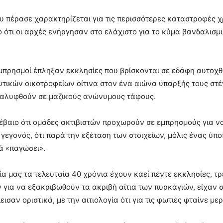
υ πέρασε χαρακτηρίζεται για τις περισσότερες καταστροφές χ
 ότι οι αρχές ενήργησαν στο ελάχιστο για το κύμα βανδαλισ
μπρησμοί έπληξαν εκκλησίες που βρίσκονται σε εδάφη αυτοχθ
τικών οικοτροφείων οίτινα στον ένα αιώνα ύπαρξής τους στέ
καλυφθούν σε μαζικούς ανώνυμους τάφους.
έβαιο ότι ομάδες ακτιβιστών προχωρούν σε εμπρησμούς για να
 γεγονός, ότι παρά την εξέταση των στοιχείων, μόλις ένας ύπο
ά «παγώσει».
ία μας τα τελευταία 40 χρόνια έχουν καεί πέντε εκκλησίες, τρ
 για να εξακριβωθούν τα ακριβή αίτια των πυρκαγιών, είχαν σ
εισαν οριστικά, με την αιτιολογία ότι για τις φωτιές φταίνε 