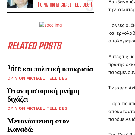
Λαμβανομένη
OPINION MICHAEL TELLIDES
την καλύτε
Πολλές οι δ
και εργολά
απολογισμο
RELATED POSTS
Αυτές τις μ
πρώτης εκκ
Pride και πολιτική υποκρισία
παραμένουν 
OPINION MICHAEL TELLIDES
Έκτοτε η Αγ
Όταν η ιστορική μνήμη
διχάζει
Παρά τις υπ
OPINION MICHAEL TELLIDES
αποκαταστάθ
Μετανάστευση στον
παρέμεινε ι
Καναδά:
Τον Οκτώβρι