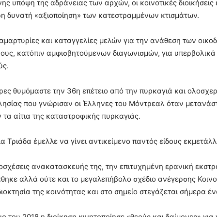
ς υπόψη της αδράνειας των αρχών, οι κοινοτικές διοικήσεις
ρη δυνατή «αξιοποίηση» των κατεστραμμένων κτισμάτων.
ιαμαρτυρίες και καταγγελίες μελών για την ανάθεση των οικο
βους, κατόπιν αμφισβητούμενων διαγωνισμών, για υπερβολικ
ύς.
έρες θυμόμαστε την 36η επέτειο από την πυρκαγιά και ολοσχε
λησίας που γνώρισαν οι Έλληνες του Μόντρεαλ όταν μετανάσ
τα αίτια της καταστροφικής πυρκαγιάς.
ία Τριάδα έμελλε να γίνει αντικείμενο παντός είδους εκμετάλ
οσχέσεις ανακατασκευής της, την επιτυχημένη ερανική εκστρα
ηκε αλλά ούτε και το μεγαλεπήβολο σχέδιο ανέγερσης Κοινο
διοκτησία της κοινότητας και στο σημείο στεγάζεται σήμερα 
ο του 2018 η διοίκηση κινητοποίησε «θεούς και δαίμονες» για 