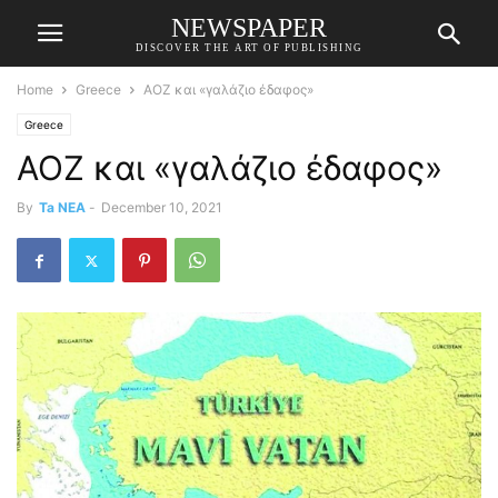
NEWSPAPER
DISCOVER THE ART OF PUBLISHING
Home
Greece
ΑΟΖ και «γαλάζιο έδαφος»
Greece
ΑΟΖ και «γαλάζιο έδαφος»
By
Ta NEA
-
December 10, 2021