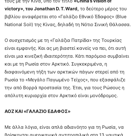
τους με την Κίνα, υπό τον τίτλο
«China’s vision of
victory», του Jonathan D. T. Ward,
το δεύτερο μέρος του
βιβλίου αναφέρεται στο «Γαλάζιο Εθνικό Έδαφος» (Blue
National Soil) της Κίνας, δηλαδή τη Νότιο Σινική Θάλασσα.
Ο συσχετισμός με τη «Γαλάζια Πατρίδα» της Τουρκίας
είναι εμφανής. Και ας μη βιαστεί κανείς να πει, ότι αυτή
είναι μια κινεζική ιδιαιτερότητα. Κάτι παρόμοιο συμβαίνει
και με τη Ρωσία στον Αρκτικό. Συγκεκριμένα, η
διαφαινόμενη τήξη των αρκτικών πάγων στερεί από τη
Ρωσία το «Μεγάλο Παγωμένο Τείχος», που εξασφάλιζε
την από Βορρά προστασία της. Έτσι, για τους Ρώσους η
απόλυτη κυριαρχία στον Αρκτικό είναι μονόδρομος.
ΑΟΖ ΚΑΙ «ΓΑΛΑΖΙΟ ΕΔΑΦΟΣ»
Με άλλα λόγια, είναι απλά αδιανόητο για τη Ρωσία, να
βρίσκονται αμερικανικά αντιτορπιλικά στα 13 ναυτικά