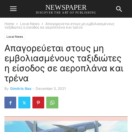
NEWSPAPER
DISCOVER THE ART OF PUBLISHING
Home
Local News
Απαγορεύεται στους μη εμβολιασμένους
ταξιδιώτες η είσοδος σε αεροπλάνα και τρένα
Local News
Απαγορεύεται στους μη
εμβολιασμένους ταξιδιώτες
η είσοδος σε αεροπλάνα και
τρένα
By
Dimitris Ilias
-
December 3, 2021