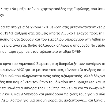
ίλιας: «Να μαζευτούν οι χαρτογιακάδες της Ευρώπης, που θεω
ς»
ρα τα στοιχεία δείχνουν 17% μείωση στις μεταναστατευτικές ρο
ι 134% αύξηση στις αφίξεις από το Λιβυκό Πέλαγος προς τη Γα
οίησης στο Σουδάν και του εμφύλιου σπαραγμού στη Λιβύη και
, σε μια ανοιχτή, βαθιά θάλασσα» δήλωσε ο υπουργός Ναυτιλίας
 που παραχώρησε στον τηλεοπτικό σταθμό OPEN.
το έργο του Λιμενικού Σώματος στη διαφύλαξη των συνόρων κ
ορισμένων ΜΚΟ για το μεταναστευτικό, τόνισε: «Οι άνδρες και
000 ευρώ που πληρώνεται ένας νέος αξιωματικός. Αλλά δέχοντ
ες που κοιμούνται τον ύπνο του δικαίου στις Βρυξέλλες και θ
τα θαλάσσια σύνορα της Ευρώπης, που είναι και τα ελληνικά, 
ε 7 και 8 και 9 Μποφόρ και ρισκάρουν τις ζωές τους για να σ
 Λέω, λοιπόν, για μία ακόμη φορά, ας μαζευτούνε… Και ξανά μ