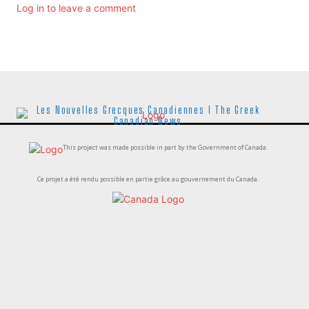
Log in to leave a comment
Les Nouvelles Grecques Canadiennes I The Greek
Canadian News
This project was made possible in part by the Government of Canada.
Ce projet a été rendu possible en partie grâce au gouvernement du Canada.