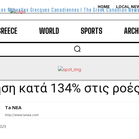
HOME
LOCAL NE
Les Nouvelles Grecques Canadiennes I The Greek Canadian New
GREECE
WORLD
SPORTS
ARCH
ση κατά 134% στις ροές
Ta NEA
http://www.tanea.com
2025