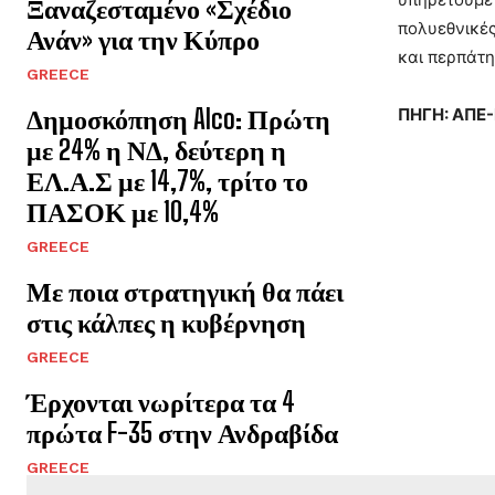
Ξαναζεσταμένο «Σχέδιο
πολυεθνικές
Ανάν» για την Κύπρο
και περπάτη
GREECE
Δημοσκόπηση Alco: Πρώτη
ΠΗΓΗ: ΑΠΕ
με 24% η ΝΔ, δεύτερη η
ΕΛ.Α.Σ με 14,7%, τρίτο το
ΠΑΣΟΚ με 10,4%
GREECE
Με ποια στρατηγική θα πάει
στις κάλπες η κυβέρνηση
GREECE
Έρχονται νωρίτερα τα 4
πρώτα F-35 στην Ανδραβίδα
GREECE