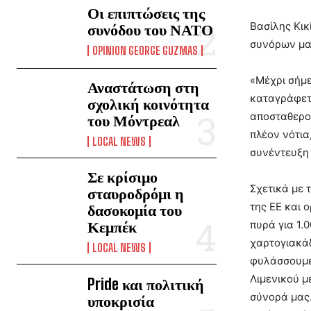
Οι επιπτώσεις της
Βασίλης Κικ
συνόδου του ΝΑΤΟ
συνόρων μα
OPINION GEORGE GUZMAS
«Μέχρι σήμε
Αναστάτωση στη
καταγράφετα
σχολική κοινότητα
αποσταθεροπ
του Μόντρεαλ
πλέον νότια
LOCAL NEWS
συνέντευξη
Σε κρίσιμο
Σχετικά με 
σταυροδρόμι η
της ΕΕ και 
δασοκομία του
Κεμπέκ
πυρά για 1.
χαρτογιακάδ
LOCAL NEWS
φυλάσσουμε 
Λιμενικού μ
Pride και πολιτική
σύνορά μας.
υποκρισία