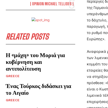
περίεργες δ
OPINION MICHAEL TELLIDES
της Γερμανί
υπεράνθρωπη
το δάχτυλο,
παραγωγή, τ
το ρυθμό πο
RELATED POSTS
Ευρώπης».
Αναφορικά μ
Η «μάχη» του Μοριά για
των λιμενικ
κυβέρνηση και
κομμάτι του
αντιπολίτευση
εταιρείες θ
GREECE
να στηρίξου
πρόσθεσε: «
Ένας Τούρκος διδάσκει για
είναι ο Κωσ
το Αιγαίο
λιμενικά τέλ
GREECE
επιχειρήσει
υπηρετούμε 