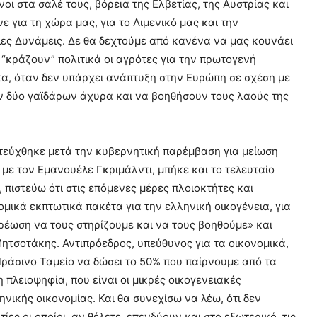
οι στα σαλέ τους, βόρεια της Ελβετίας, της Αυστρίας και
ε για τη χώρα μας, για το Λιμενικό μας και την
ς Δυνάμεις. Δε θα δεχτούμε από κανένα να μας κουνάει
 “κράζουν” πολιτικά οι αγρότες για την πρωτογενή
τα, όταν δεν υπάρχει ανάπτυξη στην Ευρώπη σε σχέση με
σουν δύο γαϊδάρων άχυρα και να βοηθήσουν τους λαούς της
ιτεύχθηκε μετά την κυβερνητική παρέμβαση για μείωση
με τον Εμανουέλε Γκριμάλντι, μπήκε και το τελευταίο
, πιστεύω ότι στις επόμενες μέρες πλοιοκτήτες και
μικά εκπτωτικά πακέτα για την ελληνική οικογένεια, για
ρέωση να τους στηρίζουμε και να τους βοηθούμε» και
ητσοτάκης. Αντιπρόεδρος, υπεύθυνος για τα οικονομικά,
Πράσινο Ταμείο να δώσει το 50% που παίρνουμε από τα
η πλειοψηφία, που είναι οι μικρές οικογενειακές
ηνικής οικονομίας. Και θα συνεχίσω να λέω, ότι δεν
ες οι οποίοι, αν θέλετε, επενδύουν και στο εξωτερικό, τις