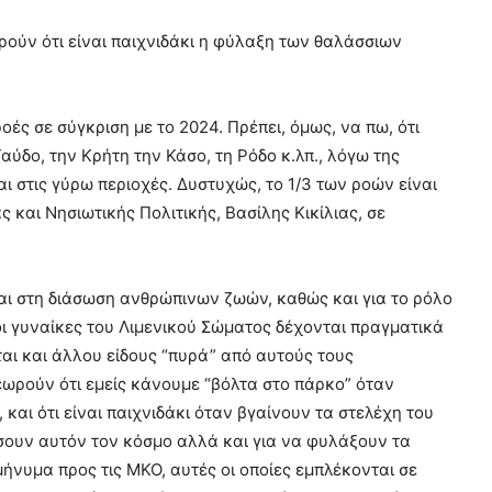
ρούν ότι είναι παιχνιδάκι η φύλαξη των θαλάσσιων
ές σε σύγκριση με το 2024. Πρέπει, όμως, να πω, ότι
ύδο, την Κρήτη την Κάσο, τη Ρόδο κ.λπ., λόγω της
 στις γύρω περιοχές. Δυστυχώς, το 1/3 των ροών είναι
 και Νησιωτικής Πολιτικής, Βασίλης Κικίλιας, σε
αι στη διάσωση ανθρώπινων ζωών, καθώς και για το ρόλο
 οι γυναίκες του Λιμενικού Σώματος δέχονται πραγματικά
αι και άλλου είδους “πυρά” από αυτούς τους
εωρούν ότι εμείς κάνουμε “βόλτα στο πάρκο” όταν
και ότι είναι παιχνιδάκι όταν βγαίνουν τα στελέχη του
ώσουν αυτόν τον κόσμο αλλά και για να φυλάξουν τα
ήνυμα προς τις ΜΚΟ, αυτές οι οποίες εμπλέκονται σε