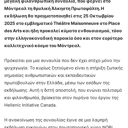
μεγάλη φιλανθρωπική συναυλία, που φέρνει στο
Μόντρεαλ τη θρυλική Άλκηστη Πρωτοψάλτη. Η
εκδήλωση θα πραγματοποιηθεί στις 25 Οκτωβρίου
2025 στο εμβληματικό
Th
éâ
tre
Maisonneuve
στο
Place
des
Arts
και ήδη προκαλεί κύματα ενθουσιασμού, τόσο
στην ελληνοκαναδική παροικία όσο και στον ευρύτερο
καλλιτεχνικό κόσμο του Μόντρεαλ.
Πρόκειται για μια συναυλία που δεν έχει στόχο μόνο την
ψυχαγωγία. Το κυρίως ζητούμενο είναι η στήριξη ζωτικής
σημασίας ανθρωπιστικών και εκπαιδευτικών
πρωτοβουλιών στην Ελλάδα, μέσω των εσόδων της
εκδήλωσης. Αυτή η διττή αποστολή, που ενώνει πολιτισμό
και φιλανθρωπία, βρίσκεται στον πυρήνα του έργου της
Hellenic Initiative Canada.
Η ανακοίνωση της συναυλίας έγινε σε μια λαμπρή
εκδήλωση εγκαινίων στον πρωτοποριακό χώρο NOBL