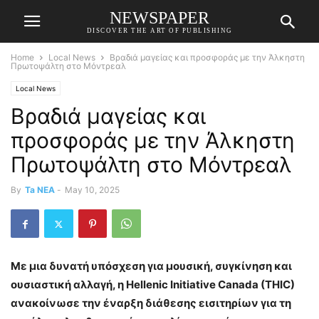
NEWSPAPER
DISCOVER THE ART OF PUBLISHING
Home
Local News
Βραδιά μαγείας και προσφοράς με την Άλκηστη
Πρωτοψάλτη στο Μόντρεαλ
Local News
Βραδιά μαγείας και
προσφοράς με την Άλκηστη
Πρωτοψάλτη στο Μόντρεαλ
By
Ta NEA
-
May 10, 2025
Με μια δυνατή υπόσχεση για μουσική, συγκίνηση και
ουσιαστική αλλαγή, η
Hellenic
Initiative
Canada
(
THIC
)
ανακοίνωσε την έναρξη διάθεσης εισιτηρίων για τη