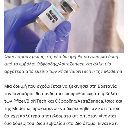
Όσοι πάρουν μέρος στη νέα δοκιμή θα κάνουν μία δόση
από το εμβόλιο Οξφόρδης/AstraZeneca και άλλη μία
αργότερα από εκείνο των Pfizer/BioNTech ή της Moderna
Μια δοκιμή που σχεδιάζεται να ξεκινήσει στη Βρετανία
τον Ιανουάριο, θα συνδυάσει εκ προθέσεως τα εμβόλια
των Pfizer/BioNTech και Οξφόρδης/AstraZeneca, ίσως και
της Moderna, προκειμένου να διερευνηθεί αν κάτι τέτοιο
θα έχει καλύτερα αποτελέσματα απ’ ό,τι όταν γίνονται
δύο δόσεις του ίδιου εμβολίου στο ίδιο άτομο. Είναι κάτι