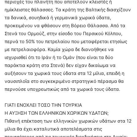
περιοχές του πλανήτη που αποτελούν κλειστές ή
ημίκλειστες θάλασσες. Τα κράτη της Βαλτικής διασχίζουν
τα δανικά, σουηδικά ή γερμανικά χωρικά ύδατα,
προκειμένου να φθάσουν στη Βόρειο Θάλασσα. Από τα
Στενά του Ορμούζ, στην είσοδο του Περσικού Κόλπου,
περνά το 50% του πετρελαίου που μεταφέρεται ετησίως
με πετρελαιοφόρα. Καμία χώρα δε διανοήθηκε να
ισχυρισθεί ότι το Ιράν ή το Ομάν (που είναι τα δύο
παράκτια κράτη στα Στενά) δεν είχαν δικαίωμα να
αυξήσουν τα χωρικά τους ύδατα στα 12 μίλια, επειδή η
ναυσιπλοΐα στο συγκεκριμένο στρατηγικό πέρασμα θα
περνούσε υποχρεωτικώς από τα χωρικά τους ύδατα.
ΓΙΑΤΙ ΕΝΟΧΛΕΙ ΤΟΣΟ ΤΗΝ ΤΟΥΡΚΙΑ
Η ΑΥΞΗΣΗ ΤΩΝ ΕΛΛΗΝΙΚΩΝ ΧΩΡΙΚΩΝ ΥΔΑΤΩΝ;
Πιθανή επέκταση των ελληνικών χωρικών υδάτων στα 12
μίλια θα έχει καταλυτικά αποτελέσματα στις
περισσότερες από τις τουρκικές διεκδικήσεις στο Αιγαίο: