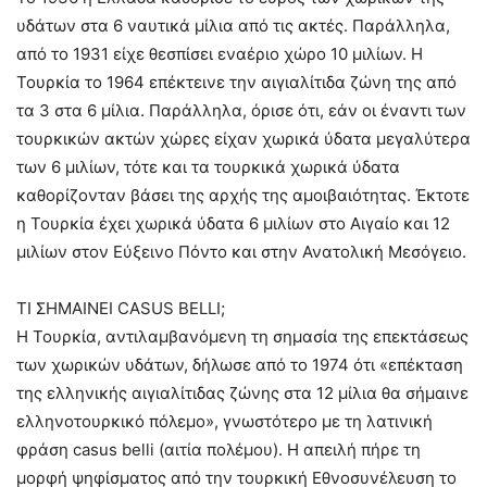
υδάτων στα 6 ναυτικά μίλια από τις ακτές. Παράλληλα,
από το 1931 είχε θεσπίσει εναέριο χώρο 10 μιλίων. Η
Τουρκία το 1964 επέκτεινε την αιγιαλίτιδα ζώνη της από
τα 3 στα 6 μίλια. Παράλληλα, όρισε ότι, εάν οι έναντι των
τουρκικών ακτών χώρες είχαν χωρικά ύδατα μεγαλύτερα
των 6 μιλίων, τότε και τα τουρκικά χωρικά ύδατα
καθορίζονταν βάσει της αρχής της αμοιβαιότητας. Έκτοτε
η Τουρκία έχει χωρικά ύδατα 6 μιλίων στο Αιγαίο και 12
μιλίων στον Εύξεινο Πόντο και στην Ανατολική Μεσόγειο.
ΤΙ ΣΗΜΑΙΝΕΙ CASUS BELLI;
Η Τουρκία, αντιλαμβανόμενη τη σημασία της επεκτάσεως
των χωρικών υδάτων, δήλωσε από το 1974 ότι «επέκταση
της ελληνικής αιγιαλίτιδας ζώνης στα 12 μίλια θα σήμαινε
ελληνoτουρκικό πόλεμο», γνωστότερο με τη λατινική
φράση casus belli (αιτία πολέμου). Η απειλή πήρε τη
μορφή ψηφίσματος από την τουρκική Εθνοσυνέλευση το