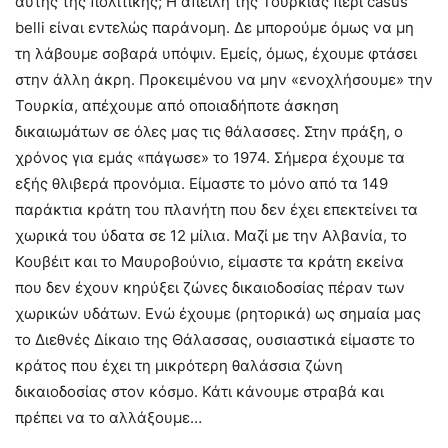
αυτής της πολιτικής; Η απειλή της Τουρκίας περί casus
belli είναι εντελώς παράνομη. Δε μπορούμε όμως να μη
τη λάβουμε σοβαρά υπόψιν. Εμείς, όμως, έχουμε φτάσει
στην άλλη άκρη. Προκειμένου να μην «ενοχλήσουμε» την
Τουρκία, απέχουμε από οποιαδήποτε άσκηση
δικαιωμάτων σε όλες μας τις θάλασσες. Στην πράξη, ο
χρόνος για εμάς «πάγωσε» το 1974. Σήμερα έχουμε τα
εξής θλιβερά προνόμια. Είμαστε το μόνο από τα 149
παράκτια κράτη του πλανήτη που δεν έχει επεκτείνει τα
χωρικά του ύδατα σε 12 μίλια. Μαζί με την Αλβανία, το
Κουβέιτ και το Μαυροβούνιο, είμαστε τα κράτη εκείνα
που δεν έχουν κηρύξει ζώνες δικαιοδοσίας πέραν των
χωρικών υδάτων. Ενώ έχουμε (ρητορικά) ως σημαία μας
το Διεθνές Δίκαιο της Θάλασσας, ουσιαστικά είμαστε το
κράτος που έχει τη μικρότερη θαλάσσια ζώνη
δικαιοδοσίας στον κόσμο. Κάτι κάνουμε στραβά και
πρέπει να το αλλάξουμε…