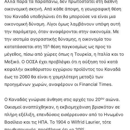
Αλλά παρά τα παραπάνω, δεν πρωτοστατεί στη διεθνή
οικονομική σκηνή. Από κάθε άποψη, η γεωγραφική θέση
του Καναδά υποδηλώνει ότι θα μπορούσε να είναι μια
οικονομική δύναμη. Λίγοι όμως λαμβάνουν υπόψη αυτή
την παράμετρο, όταν αναφέρονται στην οικονομία. Με
την ισοτιμία αγοραστικής δύναμης, η οικονομία του
η
κατατάσσεται στη 15
θέση παγκοσμίως ως προς το
μέγεθος, πίσω από χώρες όπως η Τουρκία, η Ιταλία και το
Μεξικό. Ο ΟΟΣΑ έχει προβλέψει ότι η αύξηση τού κατά
κεφαλήν ακαθάριστου εγχώριου προϊόντος του Καναδά
έως το 2060 θα είναι η χαμηλότερη μεταξύ των
προηγμένων χωρών, αναφέρουν οι Financial Times.
ου
Ο Καναδάς γνώρισε άνθηση στις αρχές του 20
αιώνα.
Oικισμοί αναπτύχθηκαν, η εκβιομηχάνιση βρισκόταν σε
πλήρη εξέλιξη, επενδύσεις εισέρρευσαν από το Ηνωμένο
Βασίλειο και τις ΗΠΑ. Το 1904 ο Wilfrid Laurier, τότε
ος
πρωθυπουργός, προέβλεψε ότι «ο 20