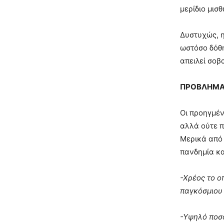
μερίδιο μισ
Δυστυχώς, η
ωστόσο δόθη
απειλεί σοβ
ΠΡΟΒΛΗΜΑΤ
Οι προηγμέν
αλλά ούτε π
Μερικά από 
πανδημία κα
-Χρέος το ο
παγκόσμιου 
-Υψηλό ποσο