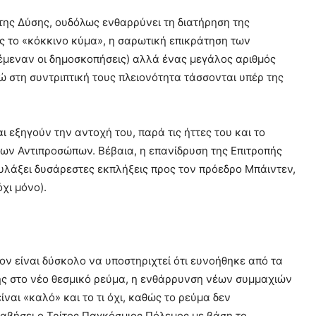
της Δύσης, ουδόλως ενθαρρύνει τη διατήρηση της
ές το «κόκκινο κύμα», η σαρωτική επικράτηση των
μεναν οι δημοσκοπήσεις) αλλά ένας μεγάλος αριθμός
νώ στη συντριπτική τους πλειονότητα τάσσονται υπέρ της
ι εξηγούν την αντοχή του, παρά τις ήττες του και το
των Αντιπροσώπων. Βέβαια, η επανίδρυση της Επιτροπής
υλάξει δυσάρεστες εκπλήξεις προς τον πρόεδρο Μπάιντεν,
χι μόνο).
ον είναι δύσκολο να υποστηριχτεί ότι ευνοήθηκε από τα
της στο νέο θεσμικό ρεύμα, η ενθάρρυνση νέων συμμαχιών
ναι «καλό» και το τι όχι, καθώς το ρεύμα δεν
λαβήσει ο Τρίτος Παγκόσμιος Πόλεμος με βάση το