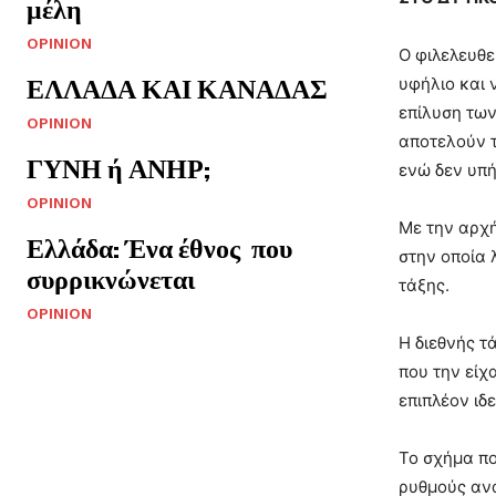
μέλη
OPINION
Ο φιλελευθε
ΕΛΛΑΔΑ ΚΑΙ ΚΑΝΑΔΑΣ
υφήλιο και 
επίλυση των
OPINION
αποτελούν τ
ΓΥΝΗ ή ΑΝΗΡ;
ενώ δεν υπή
OPINION
Με την αρχή
Ελλάδα: Ένα έθνος που
στην οποία 
συρρικνώνεται
τάξης.
OPINION
Η διεθνής τ
που την είχ
επιπλέον ιδ
Το σχήμα πο
ρυθμούς αν