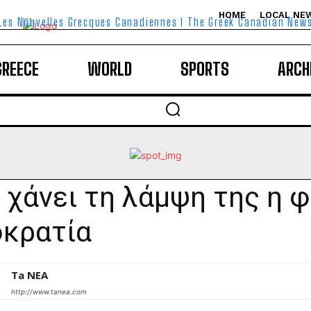
HOME
LOCAL NE
Les Nouvelles Grecques Canadiennes I The Greek Canadian New
GREECE
WORLD
SPORTS
ARCH
ί χάνει τη λάμψη της η 
κρατία
Ta NEA
http://www.tanea.com