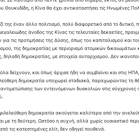
υ Θουκυδίδη, η Κίνα θα έχει αντικαταστήσει τις Ηνωμένες Πο
ζί της έναν άλλο πολιτισμό, πολύ διαφορετικό από το δυτικό, 
 μεγαλειώδης άνοδος της Κίνας τις τελευταίες δεκαετίες, πρ
για τις προτιμήσεις της Δύσης, όπως του καπιταλισμού και τ
σμού, της δημοκρατίας με περιορισμό ατομικών δικαιωμάτων 
, δηλαδή δημοκρατίας, με στοιχεία αυταρχισμού. Δεν ικανοποι
όλα δείχνουν, και όπως άρχισε ήδη να συμβαίνει και στις ΗΠΑ
ελεύθερη δημοκρατία υποχωρεί σταδιακά, παραχωρώντας τη θ
αντιμετώπισης των εντεινόμενων δυσκολιών στις σύγχρονες οι
ύ.
ιλελεύθερη δημοκρατία ακούγεται καλύτερα από την ανελεύθε
ι με τη δεύτερη. Ωστόσο η συχνή, αλλά χωρίς ουσιαστικό περ
από τις κατεστημένες ελίτ, δεν οδηγεί πουθενά.