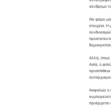
σύνδρομο το
Θα φέρει μα
στοιχεία. Η
συνδυασμών 
προστατευτι
δημοκρατίας
Αλλά, όπως 
Ασία, η φιλ
προσπάθεια 
αυταρχισμο
Ασφαλώς η φ
συμπορεύετα
προέρχεται 