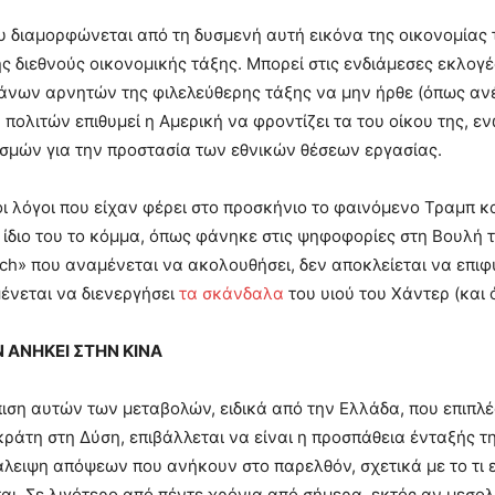
υ διαμορφώνεται από τη δυσμενή αυτή εικόνα της οικονομίας 
ς διεθνούς οικονομικής τάξης. Μπορεί στις ενδιάμεσες εκλογ
νων αρνητών της φιλελεύθερης τάξης να μην ήρθε (όπως ανέ
πολιτών επιθυμεί η Αμερική να φροντίζει τα του οίκου της, ε
σμών για την προστασία των εθνικών θέσεων εργασίας.
οι λόγοι που είχαν φέρει στο προσκήνιο το φαινόμενο Τραμπ κα
 ίδιο του το κόμμα, όπως φάνηκε στις ψηφοφορίες στη Βουλή 
ch» που αναμένεται να ακολουθήσει, δεν αποκλείεται να επιφ
νεται να διενεργήσει
τα σκάνδαλα
του υιού του Χάντερ (και ό
 ΑΝΗΚΕΙ ΣΤΗΝ ΚΙΝΑ
ιση αυτών των μεταβολών, ειδικά από την Ελλάδα, που επιπλέ
ράτη στη Δύση, επιβάλλεται να είναι η προσπάθεια ένταξής 
άλειψη απόψεων που ανήκουν στο παρελθόν, σχετικά με το τι εί
αι. Σε λιγότερο από πέντε χρόνια από σήμερα, εκτός αν μεσο