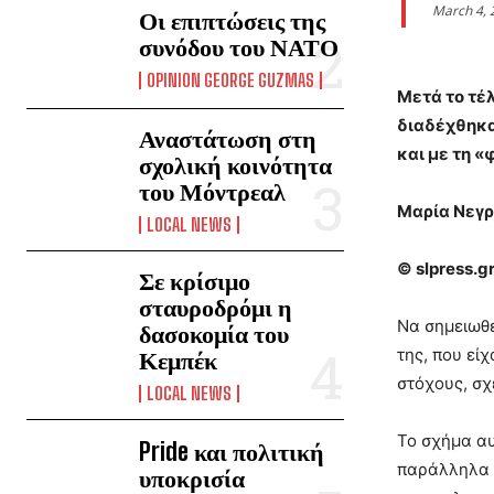
March 4, 
Οι επιπτώσεις της
συνόδου του ΝΑΤΟ
OPINION GEORGE GUZMAS
Μετά το τέ
διαδέχθηκα
Αναστάτωση στη
και με τη 
σχολική κοινότητα
του Μόντρεαλ
Μαρία Νεγρ
LOCAL NEWS
© slpress.g
Σε κρίσιμο
σταυροδρόμι η
Να σημειωθε
δασοκομία του
της, που εί
Κεμπέκ
στόχους, σχ
LOCAL NEWS
Το σχήμα αυ
Pride και πολιτική
παράλληλα σ
υποκρισία