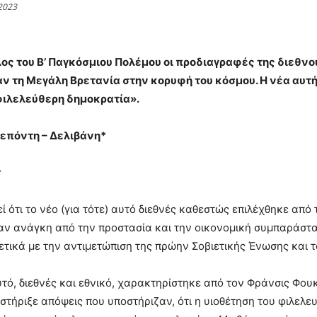
2023
λος του Β’ Παγκόσμιου Πολέμου οι προδιαγραφές της διεθνο
ν τη Μεγάλη Βρετανία στην κορυφή του κόσμου. Η νέα αυτ
«φιλελεύθερη δημοκρατία».
επόντη – Δελιβάνη*
r
ί ότι το νέο (για τότε) αυτό διεθνές καθεστώς επιλέχθηκε απ
χαν ανάγκη από την προστασία και την οικονομική συμπαράστ
ετικά με την αντιμετώπιση της πρώην Σοβιετικής Ένωσης και 
τό, διεθνές και εθνικό, χαρακτηρίστηκε από τον Φράνσις Φουκ
τήριξε απόψεις που υποστήριζαν, ότι η υιοθέτηση του φιλελευ