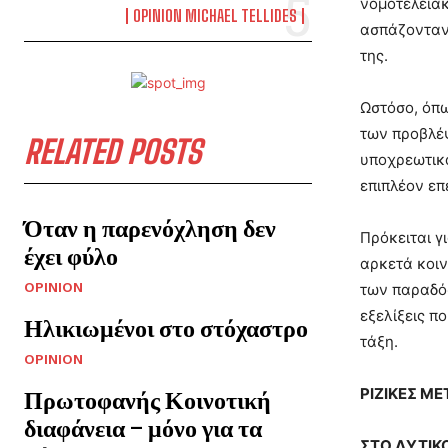
νομοτελειακ
OPINION MICHAEL TELLIDES
ασπάζονταν 
της.
Ωστόσο, όπω
των προβλέψ
RELATED POSTS
υποχρεωτικά
επιπλέον επ
Όταν η παρενόχληση δεν
Πρόκειται γ
έχει φύλο
αρκετά κοιν
OPINION
των παραδόσ
εξελίξεις π
Ηλικιωμένοι στο στόχαστρο
τάξη.
OPINION
ΡΙΖΙΚΕΣ Μ
Πρωτοφανής Κοινοτική
διαφάνεια – μόνο για τα
ΣΤΟ ΔΥΤΙ