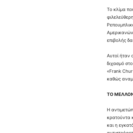
Το κλίμα πο
φιλελεύθερη
Ρεπουμπλικά
Αμερικανών 
επιβολής δα
Αυτοί ήταν 
διχασμό στο
«Frank Chur
καθώς αναμέ
ΤΟ ΜΕΛΛΟΝ
Η αντιμετώπ
κρατούντα κ
και η εγκατ
αντιστρέφετ