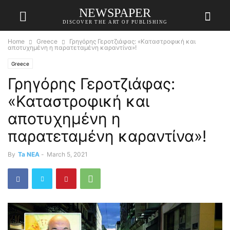
NEWSPAPER
DISCOVER THE ART OF PUBLISHING
Home
Greece
Γρηγόρης Γεροτζιάφας: «Καταστροφική και
αποτυχημένη η παρατεταμένη καραντίνα»!
Greece
Γρηγόρης Γεροτζιάφας:
«Καταστροφική και
αποτυχημένη η
παρατεταμένη καραντίνα»!
By
Ta NEA
-
March 5, 2021