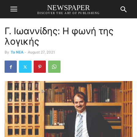
NEWSPAPER
DISCOVER THE ART OF PUBLISHING
Γ. Ιωαννίδης: Η φωνή της
λογικής
By
Ta NEA
-
August 27, 2021