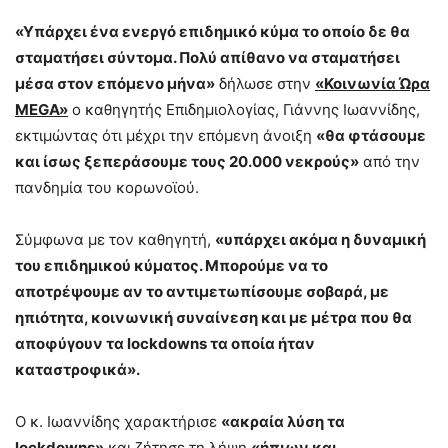
«Υπάρχει ένα ενεργό επιδημικό κύμα το οποίο δε θα
σταματήσει σύντομα. Πολύ απίθανο να σταματήσει
μέσα στον επόμενο μήνα»
δήλωσε στην
«Κοινωνία Ώρα
MEGA»
ο καθηγητής Επιδημιολογίας, Γιάννης Ιωαννίδης,
εκτιμώντας ότι μέχρι την επόμενη άνοιξη
«θα φτάσουμε
και ίσως ξεπεράσουμε τους 20.000 νεκρούς»
από την
πανδημία του κορωνοϊού.
Σύμφωνα με τον καθηγητή,
«υπάρχει ακόμα η δυναμική
του επιδημικού κύματος. Μπορούμε να το
αποτρέψουμε αν το αντιμετωπίσουμε σοβαρά, με
ηπιότητα, κοινωνική συναίνεση και με μέτρα που θα
αποφύγουν τα lockdowns τα οποία ήταν
καταστροφικά».
Ο κ. Ιωαννίδης χαρακτήρισε
«ακραία λύση τα
lockdowns»
και ζήτησε τη λήψη
«ήπιων και