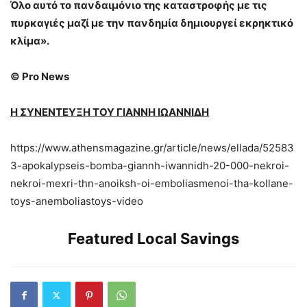
Όλο αυτό το πανδαιμόνιο της καταστροφής με τις
πυρκαγιές μαζί με την πανδημία δημιουργεί εκρηκτικό
κλίμα».
©
Pro News
Η ΣΥΝΕΝΤΕΥΞΗ ΤΟΥ ΓΙΑΝΝΗ ΙΩΑΝΝΙΔΗ
https://www.athensmagazine.gr/article/news/ellada/52583
3-apokalypseis-bomba-giannh-iwannidh-20-000-nekroi-
nekroi-mexri-thn-anoiksh-oi-emboliasmenoi-tha-kollane-
toys-anemboliastoys-video
Featured Local Savings