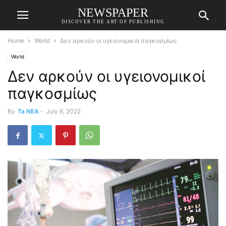
NEWSPAPER
DISCOVER THE ART OF PUBLISHING
Home
World
Δεν αρκούν οι υγειονομικοί παγκοσμίως
World
Δεν αρκούν οι υγειονομικοί
παγκοσμίως
By
Ta NEA
-
July 8, 2022