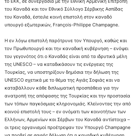
το ΕΚΚ, σε συνεργασία με την Εθνική Αρμενική Επιτροπή
του Καναδά και τον Εθνικό Σύλλογο Σέρβικης Ασπίδας
του Καναδά, έστειλε κοινή επιστολή στον καναδό
υπουργό εξωτερικών, François-Philippe Champagne.
Η εν λόγω επιστολή παρότρυνε τον Υπουργό, καθώς και
τον Πρωθυπουργό και την καναδική κυβέρνηση – ενόψει
του γεγονότος ότι ο Καναδάς είναι από τα ιδρυτικά μέλη
της UNESCO – να καταδικάσουν τις ενέργειες της
Τουρκίας, να υποστηρίξουν δημόσια την δήλωση της
UNESCO σχετικά με το θέμα της Αγιάς Σοφιάς και να
καταβάλλουν κάθε διπλωματική προσπάθεια για την
ανατροπή της απόφασης της Τουρκίας και την προστασία
των τόπων παγκόσμιας κληρονομιάς. Κλείνοντας την από
κοινού επιστολή τους – εν ονόματι των κοινοτήτων των
Ελλήνων, Αρμενίων και Σέρβων του Καναδά αντίστοιχα –
οι τρεις οργανισμοί προέτρεψαν τον Υπουργό Champagne
να προβεί σε σαφής δήλωση ότι η καναδική κυβέρνηση