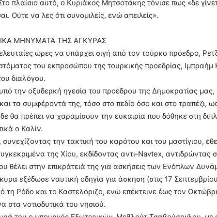
Στο πλαίσιο αυτό, ο Κυριάκος Μητσοτάκης τόνισε πως «δε γίνε
ι. Ούτε να λες ότι συνομιλείς, ενώ απειλείς».
ΤΙΚΑ ΜΗΝΥΜΑΤΑ ΤΗΣ ΑΓΚΥΡΑΣ
τελευταίες ώρες να υπάρχει σιγή από τον τούρκο πρόεδρο, Ρε
 στόματος του εκπροσώπου της τουρκικής προεδρίας, Ιμπραήμ Κ
του διαλόγου.
υπό την οξυδερκή ηγεσία του προέδρου της Δημοκρατίας μας, 
και τα συμφέροντά της, τόσο στο πεδίο όσο και στο τραπέζι, 
 δε θα πρέπει να χαραμίσουν την ευκαιρία που δόθηκε στη δι
ικά ο Καλίν.
συνεχίζοντας την τακτική του καρότου και του μαστίγιου, έθ
συγκεκριμένα της Χίου, εκδίδοντας αντι-Navtex, αντιδρώντας
ου θέλει στην επικράτειά της για ασκήσεις των Ενόπλων Δυνά
γκυρα εξέδωσε ναυτική οδηγία για άσκηση (στις 17 Σεπτεμβρίο
ό τη Ρόδο και το Καστελόριζο, ενώ επέκτεινε έως τον Οκτώβρι
α στα νοτιοδυτικά του νησιού.
υρά του ο υπουργός Εξωτερικών, Μεβλούτ Τσαβούσογλου, με ά