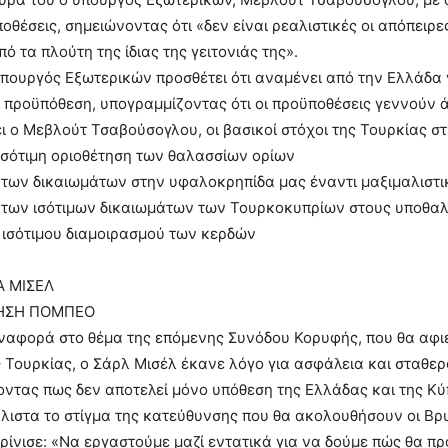
οθέσεις, σημειώνοντας ότι «δεν είναι ρεαλιστικές οι απόπει
ό τα πλούτη της ίδιας της γειτονιάς της».
πουργός Εξωτερικών προσθέτει ότι αναμένει από την Ελλάδα 
 προϋπόθεση, υπογραμμίζοντας ότι οι προϋποθέσεις γεννούν ά
ι ο Μεβλούτ Τσαβούσογλου, οι βασικοί στόχοι της Τουρκίας στ
 ισότιμη οριοθέτηση των θαλασσίων ορίων
των δικαιωμάτων στην υφαλοκρηπίδα μας έναντι μαξιμαλιστι
 των ισότιμων δικαιωμάτων των Τουρκοκυπρίων στους υποθαλ
ισότιμου διαμοιρασμού των κερδών
 ΜΙΣΕΛ
ΛΗΣΗ ΠΟΜΠΕΟ
αφορά στο θέμα της επόμενης Συνόδου Κορυφής, που θα αφιε
– Τουρκίας, ο Σάρλ Μισέλ έκανε λόγο για ασφάλεια και σταθερ
ντας πως δεν αποτελεί μόνο υπόθεση της Ελλάδας και της Κ
λιστα το στίγμα της κατεύθυνσης που θα ακολουθήσουν οι Βρ
κρίνισε: «Να εργαστούμε μαζί εντατικά για να δούμε πώς θα π