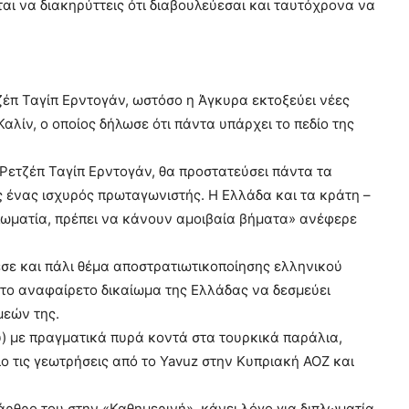
ται να διακηρύττεις ότι διαβουλεύεσαι και ταυτόχρονα να
τζέπ Ταγίπ Ερντογάν, ωστόσο η Άγκυρα εκτοξεύει νέες
αλίν, ο οποίος δήλωσε ότι πάντα υπάρχει το πεδίο της
Ρετζέπ Ταγίπ Ερντογάν, θα προστατεύσει πάντα τα
ως ένας ισχυρός πρωταγωνιστής. Η Ελλάδα και τα κράτη –
πλωματία, πρέπει να κάνουν αμοιβαία βήματα» ανέφερε
εσε και πάλι θέμα αποστρατιωτικοποίησης ελληνικού
 στο αναφαίρετο δικαίωμα της Ελλάδας να δεσμεύει
μεών της.
υ) με πραγματικά πυρά κοντά στα τουρκικά παράλια,
ο τις γεωτρήσεις από το Yavuz στην Κυπριακή ΑΟΖ και
ρθρο του στην «Καθημερινή», κάνει λόγο για διπλωματία