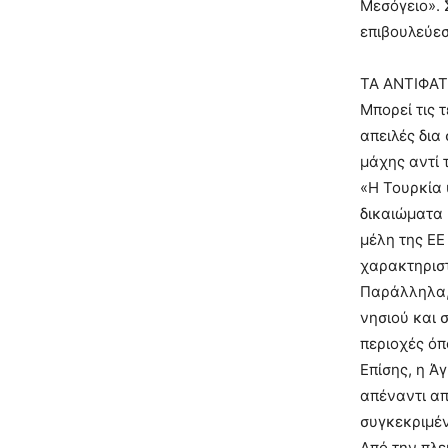
Μεσόγειο». 
επιβουλεύεσα
ΤΑ ΑΝΤΙΦΑ
Μπορεί τις 
απειλές δια
μάχης αντί 
«Η Τουρκία 
δικαιώματα 
μέλη της ΕΕ
χαρακτηριστ
Παράλληλα, 
νησιού και 
περιοχές όπ
Επίσης, η Ά
απέναντι απ
συγκεκριμέν
Από την πλε