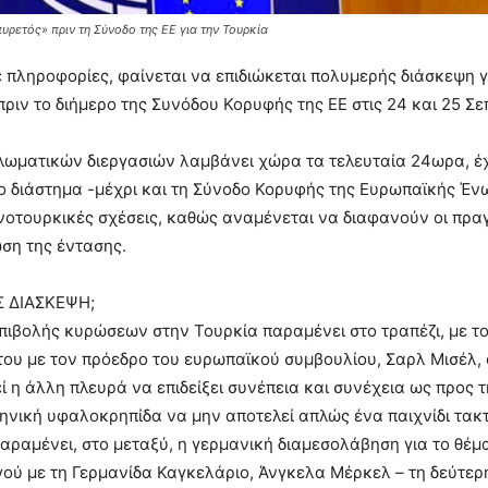
υρετός» πριν τη Σύνοδο της ΕΕ για την Τουρκία
πληροφορίες, φαίνεται να επιδιώκεται πολυμερής διάσκεψη γ
πριν το διήμερο της Συνόδου Κορυφής της ΕΕ στις 24 και 25 Σ
ωματικών διεργασιών λαμβάνει χώρα τα τελευταία 24ωρα, έχο
ο διάστημα -μέχρι και τη Σύνοδο Κορυφής της Ευρωπαϊκής Ένω
ηνοτουρκικές σχέσεις, καθώς αναμένεται να διαφανούν οι πραγ
ση της έντασης.
 ΔΙΑΣΚΕΨΗ;
πιβολής κυρώσεων στην Τουρκία παραμένει στο τραπέζι, με τ
ου με τον πρόεδρο του ευρωπαϊκού συμβουλίου, Σαρλ Μισέλ, 
ί η άλλη πλευρά να επιδείξει συνέπεια και συνέχεια ως προς
ηνική υφαλοκρηπίδα να μην αποτελεί απλώς ένα παιχνίδι τακτ
παραμένει, στο μεταξύ, η γερμανική διαμεσολάβηση για το θέμ
ύ με τη Γερμανίδα Καγκελάριο, Άνγκελα Μέρκελ – τη δεύτερη