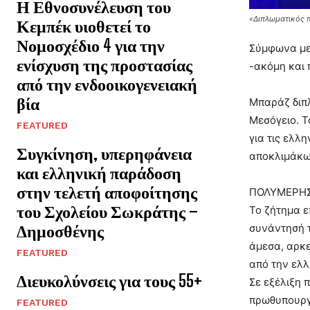
Η Εθνοσυνέλευση του
«Διπλωματικός π
Κεμπέκ υιοθετεί το
Νομοσχέδιο 4 για την
Σύμφωνα με 
ενίσχυση της προστασίας
-ακόμη και 
από την ενδοοικογενειακή
βία
Μπαράζ διπλ
Μεσόγειο. Τ
FEATURED
για τις ελλ
Συγκίνηση, υπερηφάνεια
αποκλιμάκω
και ελληνική παράδοση
στην τελετή αποφοίτησης
ΠΟΛΥΜΕΡΗΣ
του Σχολείου Σωκράτης –
Το ζήτημα ε
Δημοσθένης
συνάντησή τ
άμεσα, αρκε
FEATURED
από την ελλ
Διευκολύνσεις για τους 55+
Σε εξέλιξη 
πρωθυπουργο
FEATURED