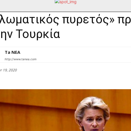
λωματικός πυρετός» πρι
την Τουρκία
Ta NEA
http://www.tanea.com
r 19, 2020