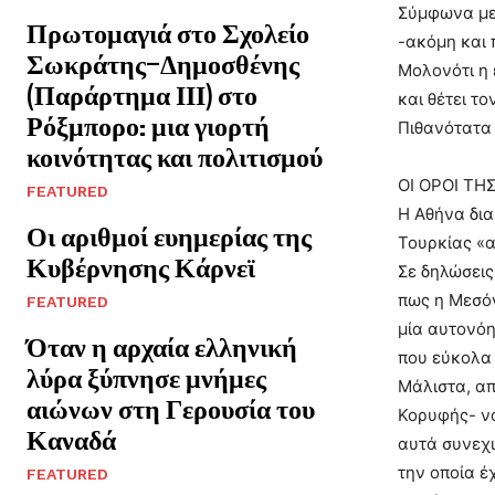
Σύμφωνα με 
Πρωτομαγιά στο Σχολείο
-ακόμη και 
Σωκράτης–Δημοσθένης
Μολονότι η 
(Παράρτημα ΙΙΙ) στο
και θέτει τ
Ρόξμπορο: μια γιορτή
Πιθανότατα 
κοινότητας και πολιτισμού
ΟΙ ΟΡΟΙ ΤΗ
FEATURED
Η Αθήνα δια
Οι αριθμοί ευημερίας της
Τουρκίας «α
Κυβέρνησης Κάρνεϊ
Σε δηλώσεις
πως η Μεσόγ
FEATURED
μία αυτονόη
Όταν η αρχαία ελληνική
που εύκολα 
λύρα ξύπνησε μνήμες
Μάλιστα, απ
αιώνων στη Γερουσία του
Κορυφής- να
Καναδά
αυτά συνεχι
την οποία έ
FEATURED