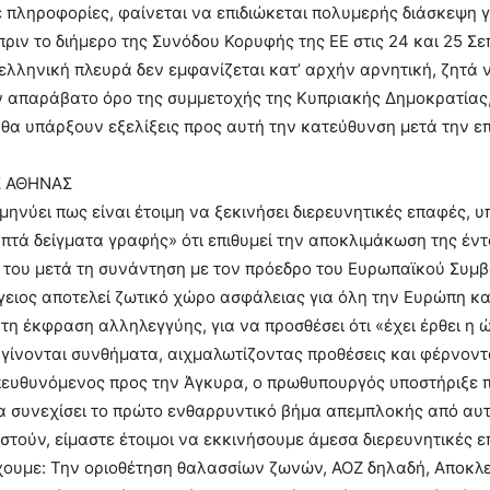
πληροφορίες, φαίνεται να επιδιώκεται πολυμερής διάσκεψη γ
πριν το διήμερο της Συνόδου Κορυφής της ΕΕ στις 24 και 25 Σ
ελληνική πλευρά δεν εμφανίζεται κατ’ αρχήν αρνητική, ζητά ν
ον απαράβατο όρο της συμμετοχής της Κυπριακής Δημοκρατίας, 
θα υπάρξουν εξελίξεις προς αυτή την κατεύθυνση μετά την επ
Σ ΑΘΗΝΑΣ
μηνύει πως είναι έτοιμη να ξεκινήσει διερευνητικές επαφές, 
πτά δείγματα γραφής» ότι επιθυμεί την αποκλιμάκωση της έντ
 του μετά τη συνάντηση με τον πρόεδρο του Ευρωπαϊκού Συμ
ειος αποτελεί ζωτικό χώρο ασφάλειας για όλη την Ευρώπη και
τη έκφραση αλληλεγγύης, για να προσθέσει ότι «έχει έρθει η ώρ
γίνονται συνθήματα, αιχμαλωτίζοντας προθέσεις και φέρνοντ
ευθυνόμενος προς την Άγκυρα, ο πρωθυπουργός υποστήριξε π
 συνεχίσει το πρώτο ενθαρρυντικό βήμα απεμπλοκής από αυτή
στούν, είμαστε έτοιμοι να εκκινήσουμε άμεσα διερευνητικές ε
χουμε: Την οριοθέτηση θαλασσίων ζωνών, ΑΟΖ δηλαδή, Αποκλει