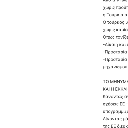
χωρίς προϋπ
η Τουρκία απ
Ο τούρκος υ
χωρίς καμία
Όπως τονίζε
-Δίκαιη και
-Προστασία 
-Προστασία
μηχανισμού 
ΤΟ ΜΗΝΥΜΑ
ΚΑΙ Η ΕΚΚ
Κάνοντας αν
σχέσεις ΕΕ 
υπογραμμίζο
Δίνοντας μά
της ΕΕ διευ