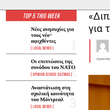
«Διπ
TOP 5 THIS WEEK
για 
Νέες ανησυχίες για
τους νέο-
αφιχθέντες
LOCAL NEWS
Septembe
Οι επιπτώσεις της
συνόδου του ΝΑΤΟ
OPINION GEORGE GUZMAS
Αναστάτωση στη
σχολική κοινότητα
του Μόντρεαλ
LOCAL NEWS