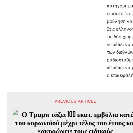
κατηγορηματ
είμαστε έτο
βούληση να 
Στις ελληνο
τις δύο χώρ
«Πρέπει να 
των διεθνών
ραδιοσταθμό
«Πρέπει να 
ο επικεφαλή
PREVIOUS ARTICLE