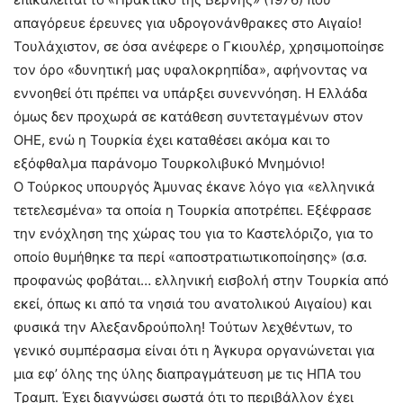
απαγόρευε έρευνες για υδρογονάνθρακες στο Αιγαίο!
Τουλάχιστον, σε όσα ανέφερε ο Γκιουλέρ, χρησιμοποίησε
τον όρο «δυνητική μας υφαλοκρηπίδα», αφήνοντας να
εννοηθεί ότι πρέπει να υπάρξει συνεννόηση. Η Ελλάδα
όμως δεν προχωρά σε κατάθεση συντεταγμένων στον
ΟΗΕ, ενώ η Τουρκία έχει καταθέσει ακόμα και το
εξόφθαλμα παράνομο Τουρκολιβυκό Μνημόνιο!
Ο Τούρκος υπουργός Άμυνας έκανε λόγο για «ελληνικά
τετελεσμένα» τα οποία η Τουρκία αποτρέπει. Εξέφρασε
την ενόχληση της χώρας του για το Καστελόριζο, για το
οποίο θυμήθηκε τα περί «αποστρατιωτικοποίησης» (σ.σ.
προφανώς φοβάται… ελληνική εισβολή στην Τουρκία από
εκεί, όπως κι από τα νησιά του ανατολικού Αιγαίου) και
φυσικά την Αλεξανδρούπολη! Τούτων λεχθέντων, το
γενικό συμπέρασμα είναι ότι η Άγκυρα οργανώνεται για
μια εφ’ όλης της ύλης διαπραγμάτευση με τις ΗΠΑ του
Τραμπ. Έχει διαγνώσει σωστά ότι το περιβάλλον έχει