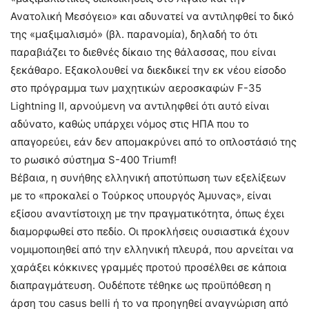
Ανατολική Μεσόγειο» και αδυνατεί να αντιληφθεί το δικό
της «μαξιμαλισμό» (βλ. παρανομία), δηλαδή το ότι
παραβιάζει το διεθνές δίκαιο της θάλασσας, που είναι
ξεκάθαρο. Εξακολουθεί να διεκδικεί την εκ νέου είσοδο
στο πρόγραμμα των μαχητικών αεροσκαφών F-35
Lightning II, αρνούμενη να αντιληφθεί ότι αυτό είναι
αδύνατο, καθώς υπάρχει νόμος στις ΗΠΑ που το
απαγορεύει, εάν δεν απομακρύνει από το οπλοστάσιό της
το ρωσικό σύστημα S-400 Triumf!
Βέβαια, η συνήθης ελληνική αποτύπωση των εξελίξεων
με το «προκαλεί ο Τούρκος υπουργός Άμυνας», είναι
εξίσου αναντίστοιχη με την πραγματικότητα, όπως έχει
διαμορφωθεί στο πεδίο. Οι προκλήσεις ουσιαστικά έχουν
νομιμοποιηθεί από την ελληνική πλευρά, που αρνείται να
χαράξει κόκκινες γραμμές προτού προσέλθει σε κάποια
διαπραγμάτευση. Ουδέποτε τέθηκε ως προϋπόθεση η
άρση του casus belli ή το να προηγηθεί αναγνώριση από