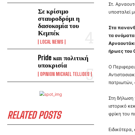
Στ. Αρναουτ
Σε κρίσιμο
υποσταλεί μ
σταυροδρόμι η
δασοκομία του
Στα πανανθ
Κεμπέκ
τα ονόματα
LOCAL NEWS
Αρναουτάκη
ήρωες του
Pride και πολιτική
υποκρισία
Ο Περιφερει
OPINION MICHAEL TELLIDES
Αντιστασιακ
πατριωτών, 
Στη δήλωση 
ιστορικό κε
RELATED POSTS
φρίκη του π
Ειδικότερα,