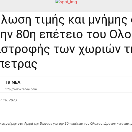
λωση τιμής και μνήμης 
την 80η επέτειο του Ο
στροφής των χωριών τη
πετρας
Ta NEA
http://www.tanea.com
r 16, 2023
και μνήμης στα Αμιρά της Βιάννου για την 80η επέτειο του Ολοκαυτώματος – καταστ