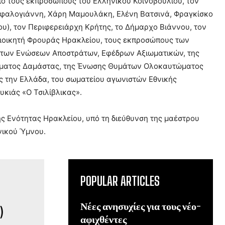
ό τους εκπροσώπους του Ελληνικού Κοινοβουλίου, τον
εφαλογιάννη, Χάρη Μαμουλάκη, Ελένη Βατσινά, Φραγκίσκο
υ), τον Περιφερειάρχη Κρήτης, το Δήμαρχο Βιάννου, τον
Διοικητή Φρουράς Ηρακλείου, τους εκπροσώπους των
 των Ενώσεων Αποστράτων, Εφέδρων Αξιωματικών, της
ώματος Δαμάστας, της Ένωσης Θυμάτων Ολοκαυτώματος
ς την Ελλάδα, του σωματείου αγωνιστών Εθνικής
κιάς «Ο Τσιλίβλικας».
ς Ενότητας Ηρακλείου, υπό τη διεύθυνση της μαέστρου
θνικού Ύμνου.
POPULAR ARTICLES
Νέες ανησυχίες για τους νέο-
αφιχθέντες