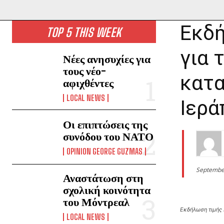
Εκδή
TOP 5 THIS WEEK
για 
Νέες ανησυχίες για
τους νέο-
κατα
αφιχθέντες
LOCAL NEWS
Ιερά
Οι επιπτώσεις της
συνόδου του ΝΑΤΟ
OPINION GEORGE GUZMAS
Septembe
Αναστάτωση στη
σχολική κοινότητα
του Μόντρεαλ
Εκδήλωση τιμής 
LOCAL NEWS