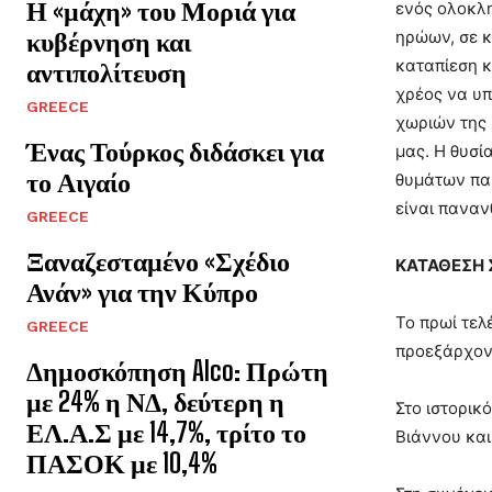
Η «μάχη» του Μοριά για
ενός ολοκλη
κυβέρνηση και
ηρώων, σε κ
καταπίεση κ
αντιπολίτευση
χρέος να υπ
GREECE
χωριών της 
Ένας Τούρκος διδάσκει για
μας. Η θυσί
το Αιγαίο
θυμάτων παρ
είναι παναν
GREECE
Ξαναζεσταμένο «Σχέδιο
ΚΑΤΑΘΕΣΗ
Ανάν» για την Κύπρο
Το πρωί τελ
GREECE
προεξάρχοντ
Δημοσκόπηση Alco: Πρώτη
με 24% η ΝΔ, δεύτερη η
Στο ιστορι
ΕΛ.Α.Σ με 14,7%, τρίτο το
Βιάννου και
ΠΑΣΟΚ με 10,4%