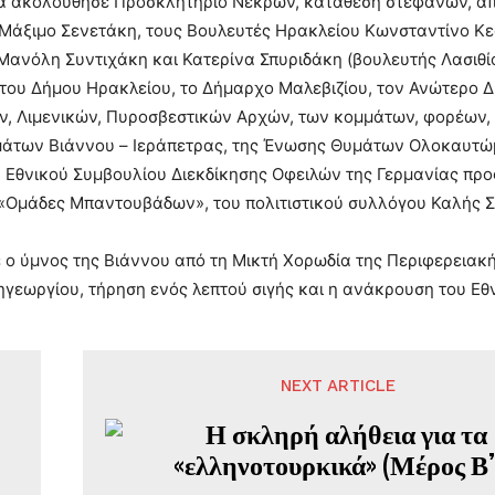
ια ακολούθησε Προσκλητήριο Νεκρών, κατάθεση στεφάνων, απ
Μάξιμο Σενετάκη, τους Βουλευτές Ηρακλείου Κωνσταντίνο Κ
ανόλη Συντιχάκη και Κατερίνα Σπυριδάκη (βουλευτής Λασιθίο
του Δήμου Ηρακλείου, το Δήμαρχο Μαλεβιζίου, τον Ανώτερο 
ν, Λιμενικών, Πυροσβεστικών Αρχών, των κομμάτων, φορέων,
άτων Βιάννου – Ιεράπετρας, της Ένωσης Θυμάτων Ολοκαυτ
 Εθνικού Συμβουλίου Διεκδίκησης Οφειλών της Γερμανίας προ
«Ομάδες Μπαντουβάδων», του πολιτιστικού συλλόγου Καλής Συ
ο ύμνος της Βιάννου από τη Μικτή Χορωδία της Περιφερειακή
γεωργίου, τήρηση ενός λεπτού σιγής και η ανάκρουση του Ε
NEXT ARTICLE