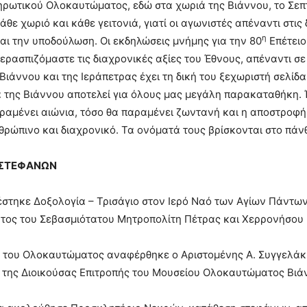
ρωτικού Ολοκαυτώματος, εδώ στα χωριά της Βιάννου, το Σεπτ
άθε χωριό και κάθε γειτονιά, γιατί οι αγωνιστές απέναντι στ
η
αι την υποδούλωση. Οι εκδηλώσεις μνήμης για την 80
Επέτειο
ερασπιζόμαστε τις διαχρονικές αξίες του Έθνους, απέναντι 
Βιάννου και της Ιεράπετρας έχει τη δική του ξεχωριστή σελίδ
α της Βιάννου αποτελεί για όλους μας μεγάλη παρακαταθήκη.
αμένει αιώνια, τόσο θα παραμένει ζωντανή και η αποστροφή 
θρώπινο και διαχρονικό. Τα ονόματά τους βρίσκονται στο πά
 ΣΤΕΦΑΝΩΝ
έστηκε Δοξολογία – Τρισάγιο στον Ιερό Ναό των Αγίων Πάντω
ος του Σεβασμιότατου Μητροπολίτη Πέτρας και Χερρονήσου κ
κό του Ολοκαυτώματος αναφέρθηκε ο Αριστομένης Α. Συγγελά
 της Διοικούσας Επιτροπής του Μουσείου Ολοκαυτώματος Βιά