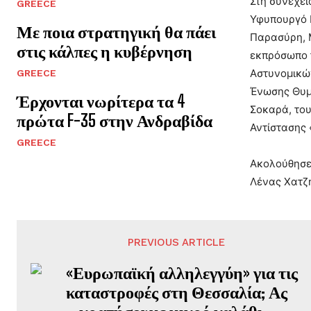
Στη συνέχε
GREECE
Υφυπουργό 
Με ποια στρατηγική θα πάει
Παρασύρη, Μ
στις κάλπες η κυβέρνηση
εκπρόσωπο 
Αστυνομικώ
GREECE
Ένωσης Θυμ
Έρχονται νωρίτερα τα 4
Σοκαρά, του
πρώτα F-35 στην Ανδραβίδα
Αντίστασης 
GREECE
Ακολούθησε 
Λένας Χατζη
PREVIOUS ARTICLE