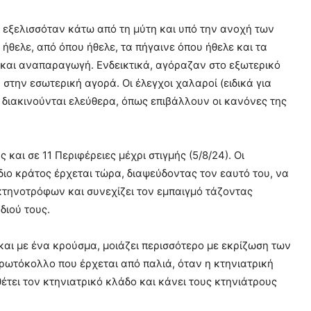
εξελισσόταν κάτω από τη μύτη και υπό την ανοχή των
ήθελε, από όπου ήθελε, τα πήγαινε όπου ήθελε και τα
 και αναπαραγωγή. Ενδεικτικά, αγόραζαν στο εξωτερικό
στην εσωτερική αγορά. Οι έλεγχοι χαλαροί (ειδικά για
διακινούνται ελεύθερα, όπως επιβάλλουν οι κανόνες της
αι σε 11 Περιφέρειες μέχρι στιγμής (5/8/24). Οι
διο κράτος έρχεται τώρα, διαψεύδοντας τον εαυτό του, να
κτηνοτρόφων και συνεχίζει τον εμπαιγμό τάζοντας
διού τους.
αι με ένα κρούσμα, μοιάζει περισσότερο με εκρίζωση των
ωτόκολλο που έρχεται από παλιά, όταν η κτηνιατρική
θέτει τον κτηνιατρικό κλάδο και κάνει τους κτηνιάτρους