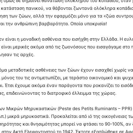
η όμως δε σημαίνει θανάτωση ολόκληρου του κοπαδιού, όταν 
ε κατάσταση πανικού, να θάβονται ζωντανά ολόκληρα κοπάδι
ηση των ζώων, αλλά την εφαρμόζει μόνο για τα «ζώα συντροφιά
αι την ανθρώπινη βαρβαρότητα. Οποία υποκρισία!
ν είναι η μοναδική ασθένεια που εισήχθη στην Ελλάδα. Η ευλ
, είναι μερικές ακόμα από τις ζωονόσους που εισαγάγαμε στο
ησαν τις αρχές.
μα μεταδοτικές ασθένειες των ζώων έχουν εισαχθεί χωρίς να
ι μόνος του τις αντιμετωπίζει, με τεράστιο οικονομικό και ψυ
ι. Έτσι έχουμε ακόμα έναν παράγοντα που ροκανίζει το εισό
ς, επιδεινώνοντας το διατροφικό έλλειμμα της χώρας.
ν Μικρών Μηρυκαστικών (Peste des Petits Ruminants – PPR) π
λπ.) μικρά μηρυκαστικά. Προκαλείται από ιό της οικογένειας 
ηρότητας και θνησιμότητας μπορεί να φτάσει το 90-100%, αν
στην Ακτή Ελεφαντοστού το 1942. Έκτοτε εξαπλώθηκε σε Αφρι