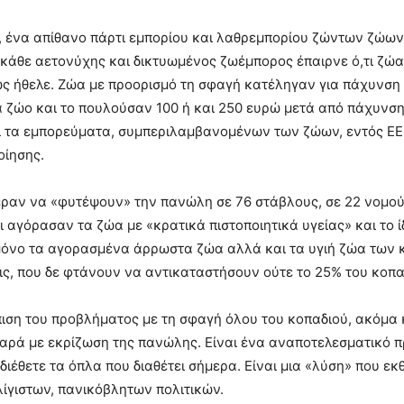
ένα απίθανο πάρτι εμπορίου και λαθρεμπορίου ζώντων ζώων 
κάθε αετονύχης και δικτυωμένος ζωέμπορος έπαιρνε ό,τι ζώα 
ς ήθελε. Ζώα με προορισμό τη σφαγή κατέληγαν για πάχυνση
 ζώο και το πουλούσαν 100 ή και 250 ευρώ μετά από πάχυνση 
ί τα εμπορεύματα, συμπεριλαμβανομένων των ζώων, εντός ΕΕ 
οίησης.
ραν να «φυτέψουν» την πανώλη σε 76 στάβλους, σε 22 νομούς κ
 αγόρασαν τα ζώα με «κρατικά πιστοποιητικά υγείας» και το ί
μόνο τα αγορασμένα άρρωστα ζώα αλλά και τα υγιή ζώα των 
ς, που δε φτάνουν να αντικαταστήσουν ούτε το 25% του κοπα
ιση του προβλήματος με τη σφαγή όλου του κοπαδιού, ακόμα κ
ρά με εκρίζωση της πανώλης. Είναι ένα αναποτελεσματικό πρ
 διέθετε τα όπλα που διαθέτει σήμερα. Είναι μια «λύση» που εκ
λίγιστων, πανικόβλητων πολιτικών.