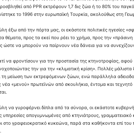
ροσβληθεί από PPR εκτρέφουν 1,7 δις ζώα ή το 80% του παγκ
στηκε το 1996 στην ευρωπαϊκή Τουρκία, ακολούθως στη Γεωργ
λη έξω από την πόρτα μας, οι εκάστοτε πολιτικές ηγεσίες «σ
α θέματα, προς τα εκεί που ρέει το χρήμα, προς την «πράσι
 ώστε να μπορούν να παίρνουν νέα δάνεια για να συνεχίζουν
ατί να φροντίσουν για την προστασία της κτηνοτροφίας, αφού
νοχοποιώντας την για την «κλιματική κρίση». Πολλές μάλιστα 
ι τη μείωση των εκτρεφόμενων ζώων, ενώ παράλληλα αδειοδο
 νέα «μενού» πρωτεϊνών από σκουλήκια, έντομα και τεχνητό κ
ται.
λη να γυροφέρνει δίπλα από τα σύνορα, οι εκάστοτε κυβερνή
ς υπηρεσίες απογυμνωμένες από κτηνιάτρους, γραμματειακό κα
 στο γραφειοκρατικό κυκεώνα, παρά στα καθήκοντα επί του 
.