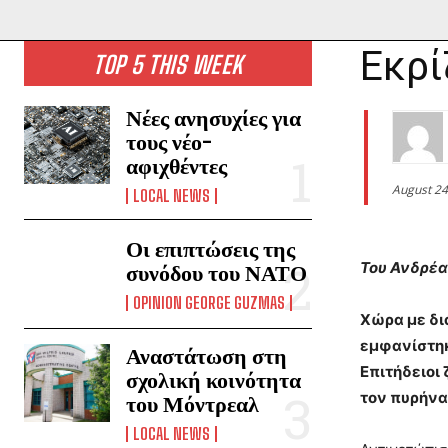
Εκρί
TOP 5 THIS WEEK
Νέες ανησυχίες για
τους νέο-
αφιχθέντες
August 24
LOCAL NEWS
Οι επιπτώσεις της
Του Ανδρέα
συνόδου του ΝΑΤΟ
OPINION GEORGE GUZMAS
Χώρα με δι
εμφανίστηκ
Αναστάτωση στη
Επιτήδειοι
σχολική κοινότητα
τον πυρήνα
του Μόντρεαλ
LOCAL NEWS