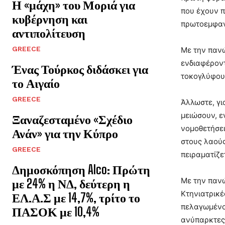
Η «μάχη» του Μοριά για
που έχουν π
κυβέρνηση και
πρωτοεμφανί
αντιπολίτευση
GREECE
Με την πανώ
ενδιαφέροντ
Ένας Τούρκος διδάσκει για
τοκογλύφους
το Αιγαίο
GREECE
Άλλωστε, γι
μειώσουν, ε
Ξαναζεσταμένο «Σχέδιο
νομοθετήσε
Ανάν» για την Κύπρο
στους λαούς
GREECE
πειραματίζε
Δημοσκόπηση Alco: Πρώτη
Με την πανώ
με 24% η ΝΔ, δεύτερη η
Κτηνιατρικέ
ΕΛ.Α.Σ με 14,7%, τρίτο το
πελαγωμένοι
ΠΑΣΟΚ με 10,4%
ανύπαρκτες