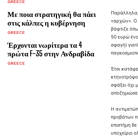
GREECE
Με ποια στρατηγική θα πάει
Παράλληλα, 
«αρχών». Ο 
στις κάλπες η κυβέρνηση
βάφτιζε όπω
GREECE
50 ευρώ ένα
Έρχονται νωρίτερα τα 4
σφαγή) γιατ
πρώτα F-35 στην Ανδραβίδα
παγκοσμιοπ
GREECE
Έτσι κατάφε
κτηνοτρόφοι
σφάξει όχι 
αποζημιώσει
Η αντιμετώπ
προβάτων πα
επιστήμη δε
υποχείριο ο