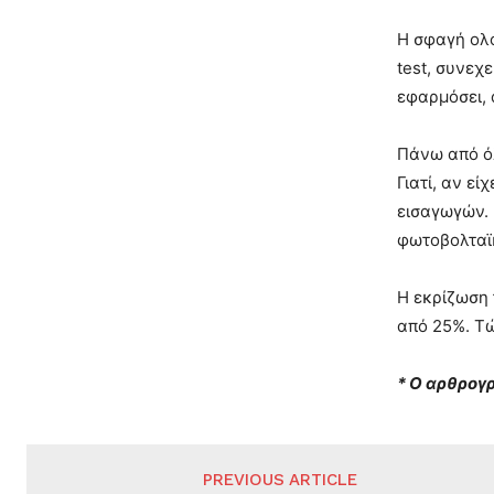
Η σφαγή ολό
test, συνεχ
εφαρμόσει, 
Πάνω από όλ
Γιατί, αν ε
εισαγωγών. 
φωτοβολταϊκ
Η εκρίζωση 
από 25%. Τώ
* Ο αρθρογ
PREVIOUS ARTICLE