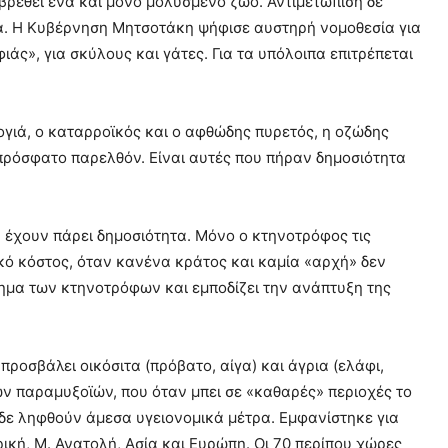
βρεθεί ένα και μόνο μολυσμένο ζώο. Αντιμετώπιση δε
α. Η Κυβέρνηση Μητσοτάκη ψήφισε αυστηρή νομοθεσία για
ς», για σκύλους και γάτες. Για τα υπόλοιπα επιτρέπεται
ογιά, ο καταρροϊκός και ο αφθώδης πυρετός, η οζώδης
 πρόσφατο παρελθόν. Είναι αυτές που πήραν δημοσιότητα
 έχουν πάρει δημοσιότητα. Μόνο ο κτηνοτρόφος τις
χικό κόστος, όταν κανένα κράτος και καμία «αρχή» δεν
δημα των κτηνοτρόφων και εμποδίζει την ανάπτυξη της
ροσβάλει οικόσιτα (πρόβατο, αίγα) και άγρια (ελάφι,
των παραμυξοϊών, που όταν μπει σε «καθαρές» περιοχές το
 δε ληφθούν άμεσα υγειονομικά μέτρα. Εμφανίστηκε για
κή, Μ. Ανατολή, Ασία και Ευρώπη. Οι 70 περίπου χώρες