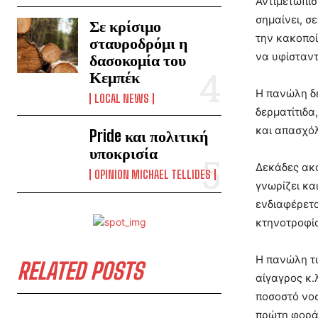
Αντιμετώπισ
σημαίνει, σ
Σε κρίσιμο
την κακοποί
σταυροδρόμι η
να υφίσταντ
δασοκομία του
Κεμπέκ
Η πανώλη δε
LOCAL NEWS
δερματίτιδα
και απασχόλ
Pride και πολιτική
υποκρισία
Δεκάδες ακό
OPINION MICHAEL TELLIDES
γνωρίζει κα
ενδιαφέρετα
κτηνοτροφία
Η πανώλη τω
RELATED POSTS
αίγαγρος κ.
ποσοστό νοσ
πρώτη φορά 