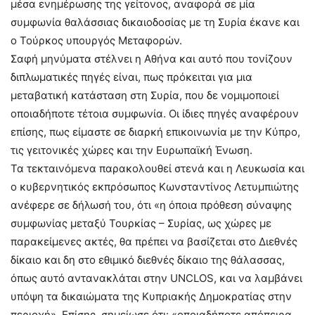
μέσα ενημέρωσης της γείτονος, αναφορά σε μία
συμφωνία θαλάσσιας δικαιοδοσίας με τη Συρία έκανε και
ο Τούρκος υπουργός Μεταφορών.
Σαφή μηνύματα στέλνει η Αθήνα και αυτό που τονίζουν
διπλωματικές πηγές είναι, πως πρόκειται για μια
μεταβατική κατάσταση στη Συρία, που δε νομιμοποιεί
οποιαδήποτε τέτοια συμφωνία. Οι ίδιες πηγές αναφέρουν
επίσης, πως είμαστε σε διαρκή επικοινωνία με την Κύπρο,
τις γειτονικές χώρες και την Ευρωπαϊκή Ένωση.
Τα τεκταινόμενα παρακολουθεί στενά και η Λευκωσία και
ο κυβερνητικός εκπρόσωπος Κωνσταντίνος Λετυμπιώτης
ανέφερε σε δήλωσή του, ότι «η όποια πρόθεση σύναψης
συμφωνίας μεταξύ Τουρκίας – Συρίας, ως χώρες με
παρακείμενες ακτές, θα πρέπει να βασίζεται στο Διεθνές
δίκαιο και δη στο εθιμικό διεθνές δίκαιο της θάλασσας,
όπως αυτό αντανακλάται στην UNCLOS, και να λαμβάνει
υπόψη τα δικαιώματα της Κυπριακής Δημοκρατίας στην
περιοχή». Επίσης, σημείωσε ότι: «οποιαδήποτε απόπειρα