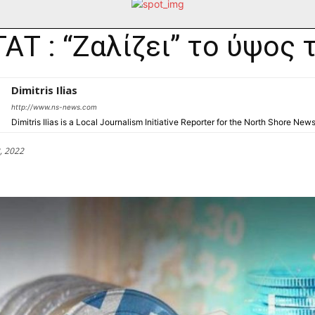
ΑΤ : “Ζαλίζει” το ύψο
Dimitris Ilias
http://www.ns-news.com
Dimitris Ilias is a Local Journalism Initiative Reporter for the North Shore New
, 2022