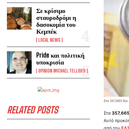
Σε κρίσιμο
σταυροδρόμι η
δασοκομία του
Κεμπέκ
LOCAL NEWS
Pride και πολιτική
υποκρισία
OPINION MICHAEL TELLIDES
Στα 357,665 δισ.
RELATED POSTS
Στα
357,665
Αυτό προκύ
από την
ΕΛ