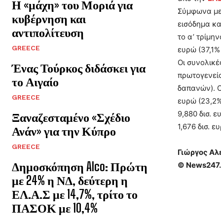
Η «μάχη» του Μοριά για
Σύμφωνα με
κυβέρνηση και
εισόδημα κα
αντιπολίτευση
το α’ τρίμη
GREECE
ευρώ (37,1%
Οι συνολικ
Ένας Τούρκος διδάσκει για
πρωτογενείς
το Αιγαίο
δαπανών). Ο
GREECE
ευρώ (23,2%
9,880 δισ. 
Ξαναζεσταμένο «Σχέδιο
1,676 δισ. 
Ανάν» για την Κύπρο
GREECE
Γιώργος Αλ
Δημοσκόπηση Alco: Πρώτη
© News247.
με 24% η ΝΔ, δεύτερη η
ΕΛ.Α.Σ με 14,7%, τρίτο το
ΠΑΣΟΚ με 10,4%