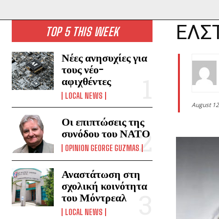
ΕΛΣΤ
TOP 5 THIS WEEK
Νέες ανησυχίες για
τους νέο-
αφιχθέντες
LOCAL NEWS
August 12
Οι επιπτώσεις της
συνόδου του ΝΑΤΟ
OPINION GEORGE GUZMAS
Αναστάτωση στη
σχολική κοινότητα
του Μόντρεαλ
LOCAL NEWS