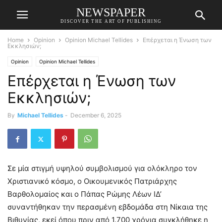
NEWSPAPER
DISCOVER THE ART OF PUBLISHING
Home
Opinion
Opinion Michael Tellides
Επέρχεται η Ένωση των
Εκκλησιών;
Opinion
Opinion Michael Tellides
Επέρχεται η Ένωση των
Εκκλησιών;
By
Michael Tellides
-
December 6, 2025
Σε μία στιγμή υψηλού συμβολισμού για ολόκληρο τον
Χριστιανικό κόσμο, ο Οικουμενικός Πατριάρχης
Βαρθολομαίος και ο Πάπας Ρώμης Λέων ΙΔ’
συναντήθηκαν την περασμένη εβδομάδα στη Νίκαια της
Βιθυνίας, εκεί όπου πριν από 1.700 χρόνια συγκλήθηκε η