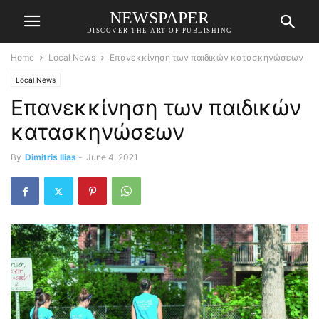
NEWSPAPER
DISCOVER THE ART OF PUBLISHING
Home
Local News
Επανεκκίνηση των παιδικών κατασκηνώσεων
Local News
Επανεκκίνηση των παιδικών
κατασκηνώσεων
By
Dimitris Ilias
-
June 4, 2021