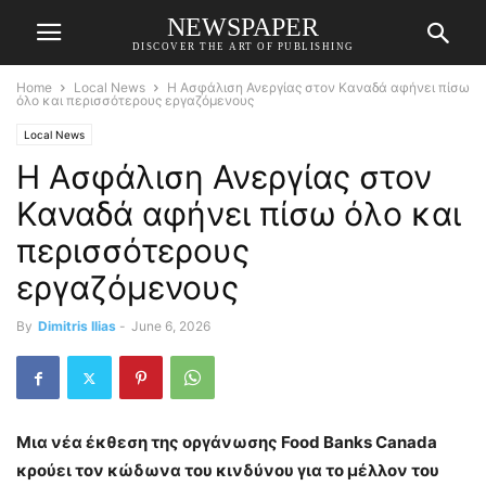
NEWSPAPER
DISCOVER THE ART OF PUBLISHING
Home
Local News
Η Ασφάλιση Ανεργίας στον Καναδά αφήνει πίσω
όλο και περισσότερους εργαζόμενους
Local News
Η Ασφάλιση Ανεργίας στον
Καναδά αφήνει πίσω όλο και
περισσότερους
εργαζόμενους
By
Dimitris Ilias
-
June 6, 2026
Μια νέα έκθεση της οργάνωσης Food Banks Canada
κρούει τον κώδωνα του κινδύνου για το μέλλον του