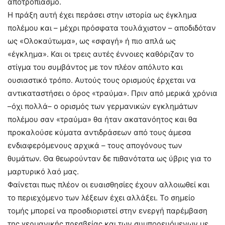
αποτροπιασμό.
Η πράξη αυτή έχει περάσει στην ιστορία ως έγκλημα
πολέμου και – μέχρι πρόσφατα τουλάχιστον – αποδιδόταν
ως «Ολοκαύτωμα», ως «σφαγή» ή πιο απλά ως
«έγκλημα». Και οι τρεις αυτές έννοιες καθόριζαν το
στίγμα του συμβάντος με τον πλέον απόλυτο και
ουσιαστικό τρόπο. Αυτούς τους ορισμούς έρχεται να
αντικαταστήσει ο όρος «τραύμα». Πριν από μερικά χρόνια
–όχι πολλά– ο ορισμός των γερμανικών εγκλημάτων
πολέμου σαν «τραύμα» θα ήταν ακατανόητος και θα
προκαλούσε κύματα αντιδράσεων από τους άμεσα
ενδιαφερόμενους αρχικά – τους απογόνους των
θυμάτων. Θα θεωρούνταν δε πιθανότατα ως ύβρις για το
μαρτυρικό λαό μας.
Φαίνεται πως πλέον οι ευαισθησίες έχουν αλλοιωθεί και
το περιεχόμενο των λέξεων έχει αλλάξει. Το σημείο
τομής μπορεί να προσδιοριστεί στην ενεργή παρέμβαση
της γερμανικής πρεσβείας και των συμπορευόμενων με