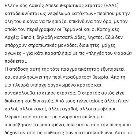
Ελληνικός Λαϊκός Απελευθερωτικός Στρατός (ΕΛΑΣ)
καταδεικνύεται ως νεφέλωμα «ατάκτων» περίπου με την
όλη του εικόνα να πλησιάζει επικίνδυνα τον όρο, με τον
οποίο τον περιέγραφαν οι Γερμανοί και οι Κατοχικές
Αρχές: Bandit, δηλαδή κατσαπλιάδες, ληστές. Εδώ δεν
υπάρχουν στρατιωτικές μονάδες, διοικητές, μάχες,
αγώνες – για κάτι παραπλήσιο με τις «πληγές του Φαραώ»
πρόκειται.
Η απόδοση αυτή της τότε πραγματικότητας εξυπηρετεί
και συμπληρώνει την περί «τραύματος» θεωρία. Από τη
μία πλευρά υπήρχε οργανωμένο κράτος και
συνακόλουθα τακτικός στρατός. Ο στρατός αυτός είχε
διοίκηση και διοικητές. Από τους τελευταίους άλλοι ήταν
καλοί, άλλοι κακοί, άλλοι αγαθοί, άλλοι αιμοβόροι.
Μερικοί από αυτούς –με όνομα και επώνυμο–
υπερέβησαν τα εσκαμμένα, ίσως κάτω από την πίεση που
δέχονταν από τις επιθέσεις των «κατσαπλιάδων». Αυτοί οι