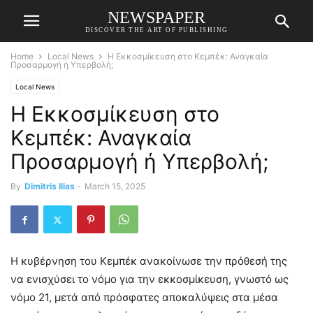
NEWSPAPER
DISCOVER THE ART OF PUBLISHING
Home
Local News
Η Εκκοσμίκευση στο Κεμπέκ: Αναγκαία
Προσαρμογή ή Υπερβολή;
Local News
Η Εκκοσμίκευση στο
Κεμπέκ: Αναγκαία
Προσαρμογή ή Υπερβολή;
By
Dimitris Ilias
-
March 15, 2025
Η κυβέρνηση του Κεμπέκ ανακοίνωσε την πρόθεσή της
να ενισχύσει το νόμο για την εκκοσμίκευση, γνωστό ως
νόμο 21, μετά από πρόσφατες αποκαλύψεις στα μέσα