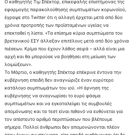
Ο καθηγητής Tιμ Σπέκτορ, επικεφαλής επιστήμονας της
εφαρμογής παρακολούθησης συμπτωμάτων κορωνοϊού,
έγραψε στο Twitter ότι η αλλαγή έρχεται μετά από δύο
χρόνια προτροπής των προϊσταμένων υγείας να
επεκταθεί η λίστα. «Τα επίσημα κύρια συμπτώματα του
βρετανικού ΕΣΥ άλλαξαν επιτέλους μετά από δύο χρόνια
πιέσεων. Κρίμα που έχουν λάθος σειρά – αλλά είναι μια
αρχή και θα μπορούσε να βοηθήσει στη μείωση των
λοιμώξεων».
Το Μάρτιο, ο καθηγητής Σπέκτορ επέκρινε έντονα την
κυβέρνηση επειδή δεν αναγνώριζε έναν ευρύτερο
κατάλογο συμπτωμάτων του ιού. «Η άρνηση της
κυβέρνησης να αναγνωρίσει το ευρύ φάσμα
συμπτωμάτων και να εγκαταλείψει τις συμβουλές
απομόνωσης και τα τεστ είναι πιθανό να ευθύνεται για
τον απίστευτο αριθμό περιπτώσεων που βλέπουμε
σήμερα. Πολλοί άνθρωποι δεν απομονώνονται πλέον
όταν έχουν συμπτώματα, είτε επειδή αισθάνονται ότι δε