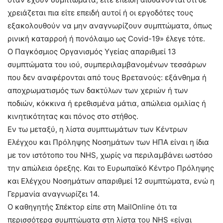
χρειάζεται πια είτε επειδή αυτοί ή οι εργοδότες τους
εξακολουθούν να μην αναγνωρίζουν συμπτώματα, όπως
ρινική καταρροή ή πονόλαιμο ως Covid-19» έλεγε τότε.
Ο Παγκόσμιος Οργανισμός Υγείας απαριθμεί 13
συμπτώματα του ιού, συμπεριλαμβανομένων τεσσάρων
που δεν αναφέρονται από τους Βρετανούς: εξάνθημα ή
αποχρωματισμός των δακτύλων των χεριών ή των
ποδιών, κόκκινα ή ερεθισμένα μάτια, απώλεια ομιλίας ή
κινητικότητας και πόνος στο στήθος.
Εν τω μεταξύ, η λίστα συμπτωμάτων των Κέντρων
Ελέγχου και Πρόληψης Νοσημάτων των ΗΠΑ είναι η ίδια
με τον ιστότοπο του NHS, χωρίς να περιλαμβάνει ωστόσο
την απώλεια όρεξης. Και το Ευρωπαϊκό Κέντρο Πρόληψης
και Ελέγχου Νοσημάτων απαριθμεί 12 συμπτώματα, ενώ η
Γερμανία αναγνωρίζει 14.
Ο καθηγητής Σπέκτορ είπε στη MailOnline ότι τα
περισσότερα συμπτώματα στη λίστα του NHS «είναι