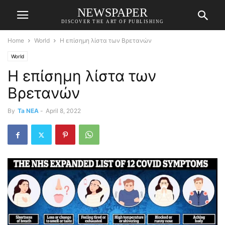
NEWSPAPER
DISCOVER THE ART OF PUBLISHING
Home
World
Η επίσημη λίστα των Βρετανών
World
Η επίσημη λίστα των
Βρετανών
By
Ta NEA
-
April 8, 2022