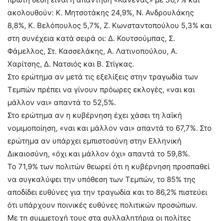
ακολουθούν: Κ. Μητσοτάκης 24,9%, Ν. Ανδρουλάκης
8,8%, Κ. Βελόπουλος 5,7%, Ζ. Κωνσταντοπούλου 5,3% και
στη συνέχεια κατά σειρά οι: Δ. Κουτσούμπας, Σ.
Φάμελλος, Στ. Κασσελάκης, Α. Λατινοπούλου, Α.
Χαρίτσης, Δ. Νατσιός και Β. Στίγκας.
Στο ερώτημα αν μετά τις εξελίξεις στην τραγωδία των
Τεμπών πρέπει να γίνουν πρόωρες εκλογές, «ναι και
μάλλον ναι» απαντά το 52,5%.
Στο ερώτημα αν η κυβέρνηση έχει χάσει τη λαϊκή
νομιμοποίηση, «ναι και μάλλον ναι» απαντά το 67,7%. Στο
ερώτημα αν υπάρχει εμπιστοσύνη στην Ελληνική
Δικαιοσύνη, «όχι και μάλλον όχι» απαντά το 59,8%.
Το 71,9% των πολιτών θεωρεί ότι η κυβέρνηση προσπαθεί
να συγκαλύψει την υπόθεση των Τεμπών, το 85% της
αποδίδει ευθύνες για την τραγωδία και το 86,2% πιστεύει
ότι υπάρχουν ποινικές ευθύνες πολιτικών προσώπων.
Με τη συμμετοχή τους στα συλλαλητήρια οι πολίτες