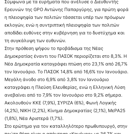
Σύμφωνα με τα ευρήματα που ανέλυσε ο Διευθυντής
Ερευνών της GPO Αντώνης Παπαργύρης, για πρώτη φορά
η πλειοψηφία των πολιτών τάσσεται υπέρ των πρόωρων
εκλογών, ενώ η συντριπτική πλειοψηφία των πολιτών
αποδίδει ευθύνες στην κυβέρνηση για το δυστύχημα και
τη συγκάλυψη των ευθυνών.
Στην πρόθεση ψήφου το προβάδισμα της Νέας
Δημοκρατίας έναντι του ΠΑΣΟΚ περιορίζεται στο 8,3%. Η
Νέα Δημοκρατία καταγράφει πτώση στο 23,1% από 26,7%
τον Ιανουάριο. Το ΠΑΣΟΚ 14,8% από 16,6% τον Ιανουάριο.
Μεγάλη άνοδο στο 6,9% από 3,8% τον Ιανουάριο
καταγράφει η Πλεύση Ελευθερίας, ενώ η Ελληνική Λύση
ανεβαίνει από το 7,9% τον Ιανουάριο στο 9,2% σήμερα.
Ακολουθούν ΚΚΕ (7,9%), ΣΥΡΙΖΑ (6%), Φωνή Λογικής
(4,2%), ΝΙΚΗ (2,2%), Κίνημα Δημοκρατίας (2,1%), ΜεΡΑ25
(1,8%), Νέα Αριστερά (1,7%).
Στο ερώτημα για τον καταλληλότερο πρωθυπουργό, στην
πρώτη θέση είναι η απάντηση «Κανένας» με 36,7% και