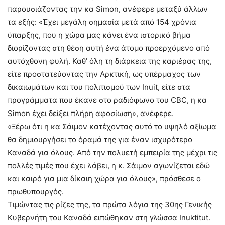
παρουσιάζοντας την κα Simon, ανέφερε μεταξύ άλλων
τα εξής: «Έχει μεγάλη σημασία μετά από 154 χρόνια
ύπαρξης, που η χώρα μας κάνει ένα ιστορικό βήμα
διορίζοντας στη θέση αυτή ένα άτομο προερχόμενο από
αυτόχθονη φυλή. Καθ’ όλη τη διάρκεια της καριέρας της,
είτε προστατεύοντας την Αρκτική, ως υπέρμαχος των
δικαιωμάτων και του πολιτισμού των Inuit, είτε στα
προγράμματα που έκανε στο ραδιόφωνο του CBC, η κα
Simon έχει δείξει πλήρη αφοσίωση», ανέφερε.
«Ξέρω ότι η κα Σάιμον κατέχοντας αυτό το υψηλό αξίωμα
θα δημιουργήσει το όραμά της για έναν ισχυρότερο
Καναδά για όλους. Από την πολυετή εμπειρία της μέχρι τις
πολλές τιμές που έχει λάβει, η κ. Σάιμον αγωνίζεται εδώ
και καιρό για μια δίκαιη χώρα για όλους», πρόσθεσε ο
πρωθυπουργός.
Τιμώντας τις ρίζες της, τα πρώτα λόγια της 30ης Γενικής
Κυβερνήτη του Καναδά ειπώθηκαν στη γλώσσα Inuktitut.