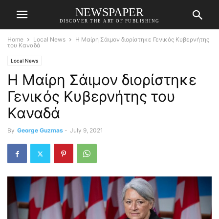
NEWSPAPER
DISCOVER THE ART OF PUBLISHING
Home
Local News
Η Μαίρη Σάιμον διορίστηκε Γενικός Κυβερνήτης
του Καναδά
Local News
Η Μαίρη Σάιμον διορίστηκε
Γενικός Κυβερνήτης του
Καναδά
By
George Guzmas
-
July 9, 2021