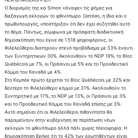
Ο διορισμός της κα Simon «άναψε» τις φήμες για
διεξαγωγή εκλογών το φθινόπωρο. Ωστόσο, η ίδια και ο
πρωθυπουργός, υποστήριξαν ότι δεν έχει συζητηθεί αυτό
το θέμα. Πάντως, σύμφωνα με πρόσφατη διαδικτυακή
δημοσκόπηση που έγινε σε 1.518 ψηφοφόρους, οι
Φιλελεύθεροι διατηρούν στενό προβάδισμα με 33% έναντι
των Συντηρητικών 30%. Ακολουθούν το NDP 19%, το Bloc
Québécois με 7%, οι Πράσινοι με 5% και το Προοδευτικό
Κόμμα του Καναδά με 4%.
Στο Κεμπέκ πρώτο έρχεται το Bloc Québécois με 32% και
δεύτερο το Φιλελεύθερο κόμμα με 31%. Ακολουθούν το
Συντηρητικό με 17%, το NDP με 13%, οι Πράσινοι με 3%
και το Προοδευτικό Κόμμα του Καναδά επίσης με 3%.
Αυτό σημαίνει ότι οι Φιλελεύθεροι πιθανότατα θα
παραμείνουν στην κυβέρνηση σε περίπτωση νέων
εκλογών το φθινόπωρο αλλά πάλι χωρίς πλειοψηφία. Η
δημοσκόπηση βρήκε ότι το 42% των ερωτηθέντων είναι