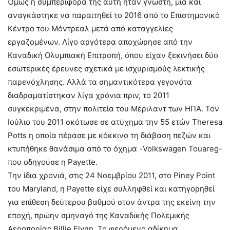
Όμως η συμπεριφορά της αυτή ήταν γνωστή, μια και
αναγκάστηκε να παραιτηθεί το 2016 από το Επιστημονικό
Κέντρο του Μόντρεαλ μετά από καταγγελίες
εργαζομένων. Λίγο αργότερα αποχώρησε από την
Καναδική Ολυμπιακή Επιτροπή, όπου είχαν ξεκινήσει δύο
εσωτερικές έρευνες σχετικά με ισχυρισμούς λεκτικής
παρενόχλησης. Αλλά τα σημαντικότερα γεγονότα
διαδραματίστηκαν λίγα χρόνια πριν, το 2011
συγκεκριμένα, στην πολιτεία του Μέριλαντ των ΗΠΑ. Τον
Ιούλιο του 2011 σκότωσε σε ατύχημα την 55 ετών Theresa
Potts η οποία πέρασε με κόκκινο τη διάβαση πεζών και
κτυπήθηκε θανάσιμα από το όχημα -Volkswagen Touareg-
που οδηγούσε η Payette.
Την ίδια χρονιά, στις 24 Νοεμβρίου 2011, στο Piney Point
του Maryland, η Payette είχε συλληφθεί και κατηγορηθεί
για επίθεση δεύτερου βαθμού στον άντρα της εκείνη την
εποχή, πρώην σμηναγό της Καναδικής Πολεμικής
Αεροπορίας Billie Flynn. Το φερόμενο αδίκημα