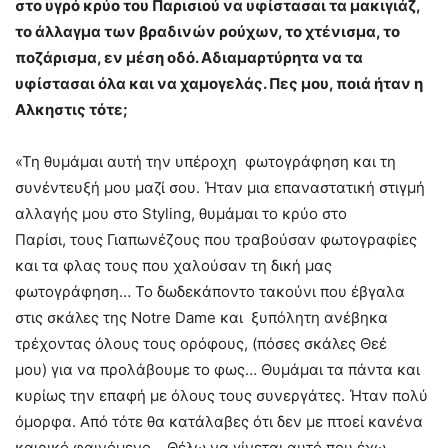
στο υγρό κρύο του Παρισιού να υφίστασαι τα μακιγιάζ,
το άλλαγμα των βραδινών ρούχων, το χτένισμα, το
ποζάρισμα, εν μέση οδό. Αδιαμαρτύρητα να τα
υφίστασαι όλα και να χαμογελάς. Πες μου, ποιά ήταν η
Αλκηστις τότε;
«Τη θυμάμαι αυτή την υπέροχη φωτογράφηση και τη
συνέντευξή μου μαζί σου. Ήταν μια επαναστατική στιγμή
αλλαγής μου στο Styling, θυμάμαι το κρύο στο
Παρίσι, τους Γιαπωνέζους που τραβούσαν φωτογραφίες
και τα φλας τους που χαλούσαν τη δική μας
φωτογράφηση… Το δωδεκάποντο τακούνι που έβγαλα
στις σκάλες της Notre Dame και ξυπόλητη ανέβηκα
τρέχοντας όλους τους ορόφους, (πόσες σκάλες Θεέ
μου) για να προλάβουμε το φως… Θυμάμαι τα πάντα και
κυρίως την επαφή με όλους τους συνεργάτες. Ήταν πολύ
όμορφα. Από τότε θα κατάλαβες ότι δεν με πτοεί κανένα
καιρικό φαινόμενο… Θέλω να γίνεται αυτό που έχω