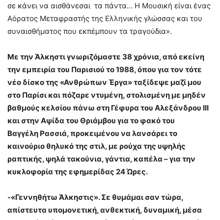
σε κάνει να αισθάνεσαι τα πάντα… Η Μουσική είναι ένας
Αόρατος Μεταφραστής της Ελληνικής γλώσσας και του
συναισθήματος που εκπέμπουν τα τραγούδια».
Με την Άλκηστι γνωριζόμαστε 38 χρόνια, από εκείνη
την εμπειρία του Παρισιού το 1988, όπου για τον τότε
νέο δίσκο της «Ανθρώπων Έργα» ταξίδεψε μαζί μου
στο Παρίσι και πόζαρε ντυμένη, στολισμένη με μηδέν
βαθμούς κελσίου πάνω στη Γέφυρα του Αλεξάνδρου ΙΙΙ
και στην Αψίδα του Θριάμβου για το φακό του
Βαγγέλη
Ρασσιά, προκειμένου να λανσάρει το
καινούριο θηλυκό της στιλ, με ρούχα της υψηλής
ραπτικής, ψηλά τακούνια, γάντια, καπέλα – για την
κυκλοφορία της εφημερίδας 24 Ώρες.
-«Γεννηθήτω Άλκηστις». Σε θυμάμαι σαν τώρα,
απίστευτα υπομονετική, ανθεκτική, δυναμική, μέσα