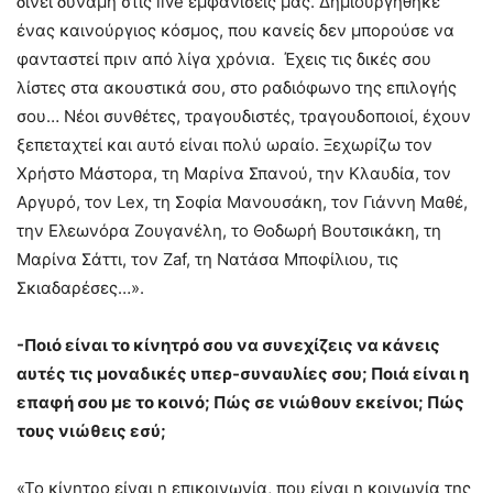
δίνει δύναμη στις live εμφανίσεις μας. Δημιουργήθηκε
ένας καινούργιος κόσμος, που κανείς δεν μπορούσε να
φανταστεί πριν από λίγα χρόνια. Έχεις τις δικές σου
λίστες στα ακουστικά σου, στο ραδιόφωνο της επιλογής
σου… Νέοι συνθέτες, τραγουδιστές, τραγουδοποιοί, έχουν
ξεπεταχτεί και αυτό είναι πολύ ωραίο. Ξεχωρίζω τον
Χρήστο Μάστορα, τη Μαρίνα Σπανού, την Κλαυδία, τον
Αργυρό, τον Lex, τη Σοφία Μανουσάκη, τον Γιάννη Μαθέ,
την Ελεωνόρα Ζουγανέλη, το Θοδωρή Βουτσικάκη, τη
Μαρίνα Σάττι, τον Ζaf, τη Νατάσα Μποφίλιου, τις
Σκιαδαρέσες…».
-Ποιό είναι το κίνητρό σου να συνεχίζεις να κάνεις
αυτές τις μοναδικές υπερ-συναυλίες σου; Ποιά είναι η
επαφή σου με το κοινό; Πώς σε νιώθουν εκείνοι; Πώς
τους νιώθεις εσύ;
«Το κίνητρο είναι η επικοινωνία, που είναι η κοινωνία της