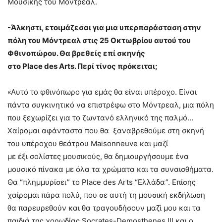
Μουσικής του Μόντρεαλ.
-Άλκηστι, ετοιμάζεσαι για μια υπερπαράσταση στην
πόλη του Μόντρεαλ στις 25 Οκτωβρίου αυτού του
Φθινοπώρου. Θα βρεθείς επί σκηνής
στο
Place des Arts
. Περί τίνος πρόκειται;
«Αυτό το φθινόπωρο για εμάς θα είναι υπέροχο. Είναι
πάντα συγκινητικό να επιστρέφω στο Μόντρεαλ, μια πόλη
που ξεχωρίζει για το ζωντανό ελληνικό της παλμό…
Χαίρομαι αφάνταστα που θα ξαναβρεθούμε στη σκηνή
του υπέροχου θεάτρου Maisonneuve και μαζί
με έξι σολίστες μουσικούς, θα δημιουργήσουμε ένα
μουσικό πίνακα με όλα τα χρώματα και τα συναισθήματα.
Θα “πλημμυρίσει” το Place des Arts “Ελλάδα”. Επίσης
χαίρομαι πάρα πολύ, που σε αυτή τη μουσική εκδήλωση
θα παρευρεθούν και θα τραγουδήσουν μαζί μου και τα
παιδιά της χορωδίας Socrates-Demosthenes III και ο