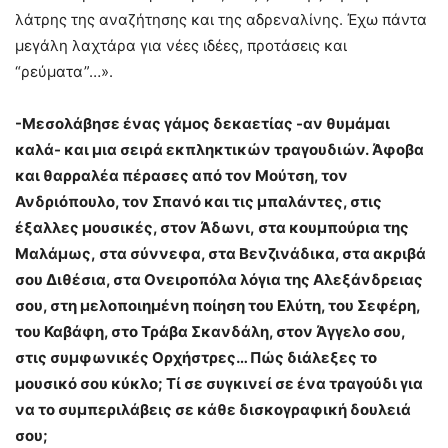
λάτρης της αναζήτησης και της αδρεναλίνης. Έχω πάντα
μεγάλη λαχτάρα για νέες ιδέες, προτάσεις και
“ρεύματα”…».
-Μεσολάβησε ένας γάμος δεκαετίας -αν θυμάμαι
καλά- και μια σειρά εκπληκτικών τραγουδιών.
Άφοβα
και θαρραλέα πέρασες από τον Μούτση, τον
Ανδριόπουλο, τον Σπανό και τις μπαλάντες, στις
έξαλλες μουσικές, στον Άδωνι,
στα κουμπούρια της
Μαλάμως,
στα σύννεφα, στα Βενζινάδικα, στα ακριβά
σου Διθέσια, στα Ονειροπόλα λόγια της Αλεξάνδρειας
σου, στη μελοποιημένη ποίηση του Ελύτη, του Σεφέρη,
του Καβάφη, στο Τράβα
Σκανδάλη, στον Άγγελο σου,
στις συμφωνικές Ορχήστρες… Πώς διάλεξες το
μουσικό σου κύκλο;
Τί σε συγκινεί σε ένα τραγούδι για
να το συμπεριλάβεις σε κάθε δισκογραφική δουλειά
σου;