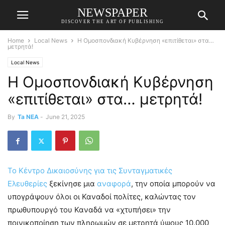
NEWSPAPER
DISCOVER THE ART OF PUBLISHING
Home
Local News
Η Ομοσπονδιακή Κυβέρνηση «επιτίθεται» στα…
μετρητά!
Local News
Η Ομοσπονδιακή Κυβέρνηση
«επιτίθεται» στα… μετρητά!
By
Ta NEA
-
June 21, 2025
Το Κέντρο Δικαιοσύνης για τις Συνταγματικές
Ελευθερίες
ξεκίνησε μια
αναφορά
, την οποία μπορούν να
υπογράψουν όλοι οι Καναδοί πολίτες, καλώντας τον
πρωθυπουργό του Καναδά να «χτυπήσει» την
ποινικοποίηση των πληρωμών σε μετρητά ύψους 10.000