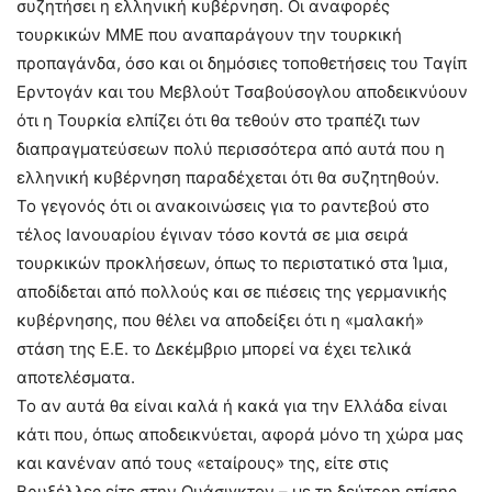
συζητήσει η ελληνική κυβέρνηση. Οι αναφορές
τουρκικών ΜΜΕ που αναπαράγουν την τουρκική
προπαγάνδα, όσο και οι δημόσιες τοποθετήσεις του Ταγίπ
Ερντογάν και του Μεβλούτ Τσαβούσογλου αποδεικνύουν
ότι η Τουρκία ελπίζει ότι θα τεθούν στο τραπέζι των
διαπραγματεύσεων πολύ περισσότερα από αυτά που η
ελληνική κυβέρνηση παραδέχεται ότι θα συζητηθούν.
Το γεγονός ότι οι ανακοινώσεις για το ραντεβού στο
τέλος Ιανουαρίου έγιναν τόσο κοντά σε μια σειρά
τουρκικών προκλήσεων, όπως το περιστατικό στα Ίμια,
αποδίδεται από πολλούς και σε πιέσεις της γερμανικής
κυβέρνησης, που θέλει να αποδείξει ότι η «μαλακή»
στάση της Ε.Ε. το Δεκέμβριο μπορεί να έχει τελικά
αποτελέσματα.
Το αν αυτά θα είναι καλά ή κακά για την Ελλάδα είναι
κάτι που, όπως αποδεικνύεται, αφορά μόνο τη χώρα μας
και κανέναν από τους «εταίρους» της, είτε στις
Βρυξέλλες είτε στην Ουάσιγκτον – με τη δεύτερη επίσης