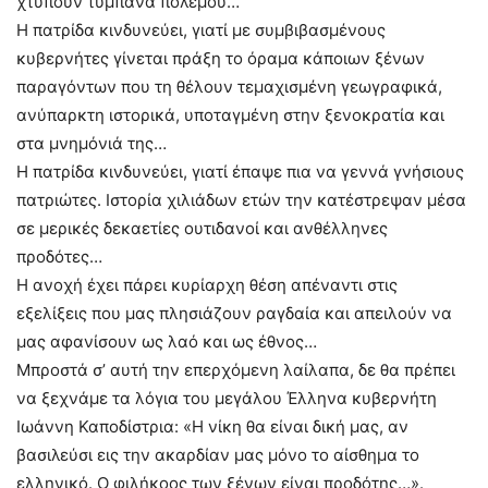
χτυπούν τύμπανα πολέμου…
Η πατρίδα κινδυνεύει, γιατί με συμβιβασμένους
κυβερνήτες γίνεται πράξη το όραμα κάποιων ξένων
παραγόντων που τη θέλουν τεμαχισμένη γεωγραφικά,
ανύπαρκτη ιστορικά, υποταγμένη στην ξενοκρατία και
στα μνημόνιά της…
Η πατρίδα κινδυνεύει, γιατί έπαψε πια να γεννά γνήσιους
πατριώτες. Ιστορία χιλιάδων ετών την κατέστρεψαν μέσα
σε μερικές δεκαετίες ουτιδανοί και ανθέλληνες
προδότες…
Η ανοχή έχει πάρει κυρίαρχη θέση απέναντι στις
εξελίξεις που μας πλησιάζουν ραγδαία και απειλούν να
μας αφανίσουν ως λαό και ως έθνος…
Μπροστά σ’ αυτή την επερχόμενη λαίλαπα, δε θα πρέπει
να ξεχνάμε τα λόγια του μεγάλου Έλληνα κυβερνήτη
Ιωάννη Καποδίστρια: «Η νίκη θα είναι δική μας, αν
βασιλεύσι εις την ακαρδίαν μας μόνο το αίσθημα το
ελληνικό. Ο φιλήκοος των ξένων είναι προδότης…».