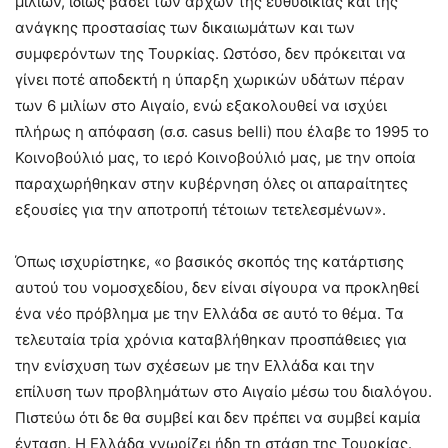
μιλίων, ιδίως βάσει των αρχών της ευθυδικίας και της
ανάγκης προστασίας των δικαιωμάτων και των
συμφερόντων της Τουρκίας. Ωστόσο, δεν πρόκειται να
γίνει ποτέ αποδεκτή η ύπαρξη χωρικών υδάτων πέραν
των 6 μιλίων στο Αιγαίο, ενώ εξακολουθεί να ισχύει
πλήρως η απόφαση (σ.σ. casus belli) που έλαβε το 1995 το
Κοινοβούλιό μας, το ιερό Κοινοβούλιό μας, με την οποία
παραχωρήθηκαν στην κυβέρνηση όλες οι απαραίτητες
εξουσίες για την αποτροπή τέτοιων τετελεσμένων».
Όπως ισχυρίστηκε, «ο βασικός σκοπός της κατάρτισης
αυτού του νομοσχεδίου, δεν είναι σίγουρα να προκληθεί
ένα νέο πρόβλημα με την Ελλάδα σε αυτό το θέμα. Τα
τελευταία τρία χρόνια καταβλήθηκαν προσπάθειες για
την ενίσχυση των σχέσεων με την Ελλάδα και την
επίλυση των προβλημάτων στο Αιγαίο μέσω του διαλόγου.
Πιστεύω ότι δε θα συμβεί και δεν πρέπει να συμβεί καμία
ένταση. Η Ελλάδα γνωρίζει ήδη τη στάση της Τουρκίας.