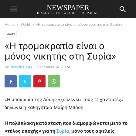
NEWSPAPER
DISCOVER THE ART OF PUBLISHING
Home
World
«Η τρομοκρατία είναι ο μόνος νικητής στη Συρία»
World
«Η τρομοκρατία είναι ο
μόνος νικητής στη Συρία»
By
Dimitris Ilias
-
December 14, 2024
«Η υποκρισία της Δύσης «ξεπλένει» τους τζιχαντιστές»
δηλώνει η καθηγήτρια Μαίρη Μπόση
Η πολύπλοκη κατάσταση που διαμορφώνεται μετά το
«τέλος εποχής» για τη
Συρία
, μόνο τους αφελείς