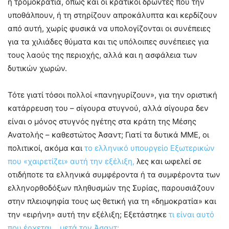
η τρομοκρατία, όπως και οι κρατικοί δρώντες που την
υποθάλπουν, ή τη στηρίζουν απροκάλυπτα και κερδίζουν
από αυτή, χωρίς φυσικά να υπολογίζονται οι συνέπειες
για τα χιλιάδες θύματα και τις υπόλοιπες συνέπειες για
τους λαούς της περιοχής, αλλά και η ασφάλεια των
δυτικών χωρών.
Τότε γιατί τόσοι πολλοί «πανηγυρίζουν», για την οριστική
κατάρρευση του – σίγουρα στυγνού, αλλά σίγουρα δεν
είναι ο μόνος στυγνός ηγέτης στα κράτη της Μέσης
Ανατολής – καθεστώτος Άσαντ; Γιατί τα δυτικά ΜΜΕ, οι
πολιτικοί, ακόμα και
το ελληνικό υπουργείο Εξωτερικών
που «χαιρετίζει» αυτή την εξέλιξη,
λες και ωφελεί σε
οτιδήποτε τα ελληνικά συμφέροντα ή τα συμφέροντα των
ελληνορθοδόξων πληθυσμών της Συρίας, παρουσιάζουν
στην πλειοψηφία τους ως θετική για τη «δημοκρατία» και
την «ειρήνη» αυτή την εξέλιξη; Εξετάστηκε
τι είναι αυτό
που έρχεται… μετά τον Άσαντ;