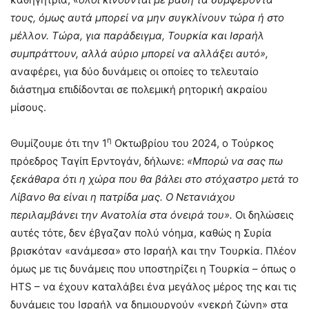
τους, όμως αυτά μπορεί να μην συγκλίνουν τώρα ή στο
μέλλον. Τώρα, για παράδειγμα, Τουρκία και Ισραήλ
συμπράττουν, αλλά αύριο μπορεί να αλλάξει αυτό»,
αναφέρει, για δύο δυνάμεις οι οποίες το τελευταίο
διάστημα επιδίδονται σε πολεμική ρητορική ακραίου
μίσους.
η
Θυμίζουμε ότι την 1
Οκτωβρίου του 2024, ο Τούρκος
πρόεδρος Ταγίπ Ερντογάν, δήλωνε:
«Μπορώ να σας πω
ξεκάθαρα ότι η χώρα που θα βάλει στο στόχαστρο μετά το
Λίβανο θα είναι η πατρίδα μας. Ο Νετανιάχου
περιλαμβάνει την Ανατολία στα όνειρά του».
Οι δηλώσεις
αυτές τότε, δεν έβγαζαν πολύ νόημα, καθώς η Συρία
βρισκόταν «ανάμεσα» στο Ισραήλ και την Τουρκία. Πλέον
όμως με τις δυνάμεις που υποστηρίζει η Τουρκία – όπως ο
HTS – να έχουν καταλάβει ένα μεγάλος μέρος της και τις
δυνάμεις του Ισραήλ να δημιουργούν «νεκρή ζώνη» στα