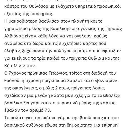
κάστρο του Ουίνδσορ με ελάχιστο υπηρετικό προσωπικό,
εξαιτίας της πανδημίας.
Η μακροβιότερη βασίλισσα στον πλανήτη και το
γηραιότερο μέλος της βασιλικής οικογένειας της Γηραιάς
Αλβιόνας είχαν κάθε λόγο να χαμογελούν, καθώς
ανάμεσα στα δώρα και τις ευχετήριες κάρτες που
έλαβαν, ξεχώρισαν την πολύχρωμη κάρτα που έφτιαξαν
για εκείνους τα τρία παιδιά του πρίγκιπα Ουίλιαμ και της
Κέιτ Μίντλετον.
Ο 7χρονος πρίγκιπας Γεώργιος, τρίτος στη διαδοχή του
θρόνου, η 5χρονη πριγκίπισσα Σάρλοτ και ο «βενιαμίν»
της οικογένειας, ο μόλις 2 ετών, πρίγκιπας Λούις,
σχεδίασαν μια μεγάλη κάρτα με ευχές για το «αειθαλές»
βασιλικό ζευγάρι και στο μπροστινό μέρος της κάρτας
έβαλαν τον αριθμό 73.
Το παλάτι για την επέτειο γάμου της βασίλισσας και του
βασιλικού συζύγου έδωσε στη δημοσιότητα μια επίσημη