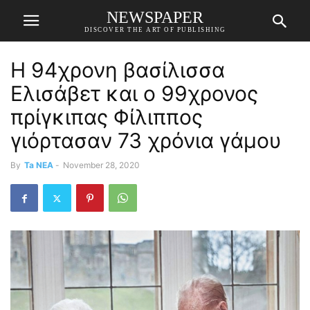
NEWSPAPER
DISCOVER THE ART OF PUBLISHING
Η 94χρονη βασίλισσα
Ελισάβετ και ο 99χρονος
πρίγκιπας Φίλιππος
γιόρτασαν 73 χρόνια γάμου
By
Ta NEA
-
November 28, 2020