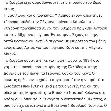
Το ζευγάρι είχε αρραβωνιαστεί στις 9 Ιουλίου του ίδιου
έτους.
Η βασίλισσα και ο πρίγκιπας Φίλιππος έχουν αποκτήσει
τέσσερα παιδιά, τον 72χρονο πρίγκιπα Κάρολο, την
70χρονη πριγκίπισσα Άννα, τον 60χρονο πρίγκιπα Άντριου
και τον 56χρονο πρίγκιπα Έντουαρντ. Έχουν, επίσης,
οκτώ εγγόνια και οκτώ δισέγγονα με μικρότερο τον μόλις
ενός έτους Άρτσι, γιο του πρίγκιπα Χάρι και της Μέγκαν
Μαρκλ.
Το ζευγάρι συναντήθηκε για πρώτη φορά το 1934 στο
γάμο της πριγκίπισσας Μαρίνας της Ελλάδος και της
Δανίας με τον πρίγκιπα Γεώργιο, δούκα του Κεντ. Ο
έρωτας ήρθε πέντε χρόνια αργότερα, όταν η νεαρή τότε
Ελισάβετ επισκέφθηκε μαζί με τους γονείς της και την
αδελφή της Μαργαρίτα, το Βασιλικό Ναυτικό Κολέγιο στο
Ντάρμουθ, όπου τους ξενάγησε ο γοητευτικός Φίλιππος, ο
οποίος είχε καταταγεί στο Βρετανικό Βασιλικό Ναυτικό. Ο