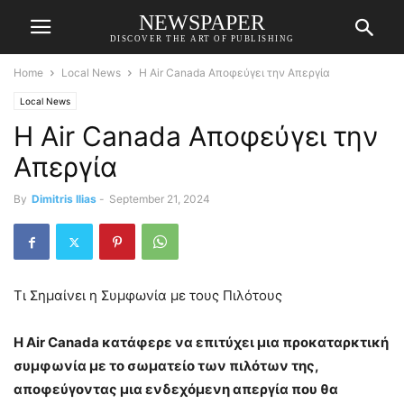
NEWSPAPER
DISCOVER THE ART OF PUBLISHING
Home
Local News
Η Air Canada Αποφεύγει την Απεργία
Local News
Η Air Canada Αποφεύγει την
Απεργία
By
Dimitris Ilias
-
September 21, 2024
Τι Σημαίνει η Συμφωνία με τους Πιλότους
Η Air Canada κατάφερε να επιτύχει μια προκαταρκτική
συμφωνία με το σωματείο των πιλότων της,
αποφεύγοντας μια ενδεχόμενη απεργία που θα