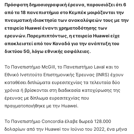
Πρόσφατη δημοσιογραφική έρευνα, παρουσιάζει ότι 6
από τα 18 πανεπιστήμια στο Κεμπέκ μοιράζονται την
πνευματική ιδιοκτησία των ανακαλύψεών τους με την
εταιρεία Huawei έναντι χρηματοδότησης των
ερευνών. Παρεμπιπτόντως, η εταιρεία Huawei είχε
αποκλειστεί από τον Καναδά για την ανάπτυξη του
δικτύου 5G, λόγω εθνικής ασφάλειας.
Το Πανεπιστήμιο McGill, το Πανεπιστήμιο Laval και το
Εθνικό Ινστιτούτο Επιστημονικής Έρευνας (INRS) έχουν
καταθέσει διπλώματα ευρεσιτεχνίας τα τελευταία δύο
χρόνια ή βρίσκονται στη διαδικασία κατοχύρωσης της
έρευνας με δίπλωμα ευρεσιτεχνίας που
πραγματοποιήθηκε με την Huawei.
Το Πανεπιστήμιο Concordia έλαβε δωρεά 128.000
δολαρίων από την Huawei τον Ιούνιο του 2022, ένα μήνα